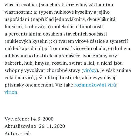
vlastní evoluci. Jsou charakterizovány základními
vlastnostmi: a) typem nukleové kyseliny a jejího
uspořádání (například jednovláknitá, dvouvláknitá,
lineární, kruhová); b) molekulární hmotností
a percentuálním obsahem stavebních součástí
(nukleových kyselin ); c) tvarem virové částice a symetrií
nukleokapsidu; d) přítomností virového obalu; e) druhem
infikovaného hostitele a přenašeče. Jsou známy viry
bakterií, hub, hmyzu, rostlin, zvířat a lidí, u nichž jsou
schopny vyvolávat chorobné stavy (
virózy
). Je však známa
celá řada virů, jež infikují hostitele, ale nevyvolávají
příznaky onemocnění. Viz také
rozmnožování virů
;
virion
.
Vytvořeno: 14. 3. 2000
Aktualizováno: 26. 11. 2020
Autor: -red-