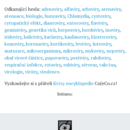
Odkazující hesla:
adenoviry
,
alfaviry
,
arboviry
,
arenaviry
,
atenuace
,
biologie
,
bunyaviry
,
Chlamydia
,
cystoviry
,
cytopatický efekt
,
diantoviry
,
enteroviry
,
flaviviry
,
geminiviry
,
genetika virů
,
herpesviry
,
hordeiviry
,
inoviry
,
iridoviry
,
kaliciviry
,
karlaviry
,
kaulimoviry
,
klosteroviry
,
komoviry
,
koronaviry
,
kortikoviry
,
leviviry
,
luteoviry
,
maturace
,
mikroorganismy
,
mikroviry
,
mykoviry
,
nepoviry
,
obal virové částice
,
papovaviry
,
pestiviry
,
rabdoviry
,
respirační infekce
,
rotaviry
,
rubiviry
,
sérovar
,
vakcína
,
virologie
,
virózy
,
virulence
.
Vyzkoušejte si s přáteli
Kvízy encyklopedie
CoJeCo.cz!
Reklama: