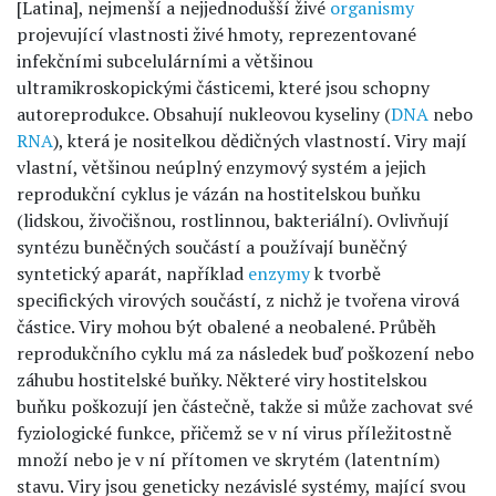
[Latina], nejmenší a nejjednodušší živé
organismy
projevující vlastnosti živé hmoty, reprezentované
infekčními subcelulárními a většinou
ultramikroskopickými částicemi, které jsou schopny
autoreprodukce. Obsahují nukleovou kyseliny (
DNA
nebo
RNA
), která je nositelkou dědičných vlastností. Viry mají
vlastní, většinou neúplný enzymový systém a jejich
reprodukční cyklus je vázán na hostitelskou buňku
(lidskou, živočišnou, rostlinnou, bakteriální). Ovlivňují
syntézu buněčných součástí a používají buněčný
syntetický aparát, například
enzymy
k tvorbě
specifických virových součástí, z nichž je tvořena virová
částice. Viry mohou být obalené a neobalené. Průběh
reprodukčního cyklu má za následek buď poškození nebo
záhubu hostitelské buňky. Některé viry hostitelskou
buňku poškozují jen částečně, takže si může zachovat své
fyziologické funkce, přičemž se v ní virus příležitostně
množí nebo je v ní přítomen ve skrytém (latentním)
stavu. Viry jsou geneticky nezávislé systémy, mající svou