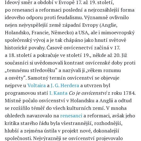
Ideový směr a období v Evropě 17. až 19. století,
po renesanci a reformaci poslední a nejrozsáhlejší forma
ideového odporu proti feudalismu. Významně ovlivnilo
nejen nejvyspělejší země západní Evropy (Anglie,
Holandsko, Francie, Německo) a USA, ale i mimoevropský
společenský vývoj a je tak chápáno jako hnutí světově
historické povahy. Časově osvícenectví začíná v 17.
a 18. století a pokračuje ve století 19., někde až 20. Již
současníci si uvědomovali kontrast osvícenské doby proti
„temnému středověku“ a nazývali ji „věkem rozumu
a osvěty“. Samotný termín osvícenství se objevuje
nejprve u
Voltaira
a
J. G. Herdera
a utvrzen byl
programovou statí
I. Kanta
Co je osvícenství
z roku 1784.
Místně počalo osvícenství v Holandsku a Anglii a odtud
se rozšířilo téměř do všech kulturních zemí. V mnoha
ohledech navazovalo na
renesanci
a reformaci, avšak jeho
kritika starého řádu byla všestrannější, rozhodnější,
hlubší a zejména ústila v projekt nové, dokonalejší
společnosti. Nejvýrazněji se osvícenství projevovalo