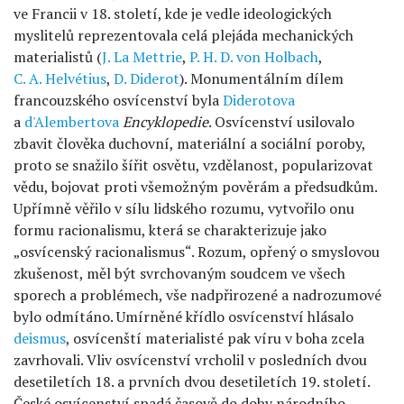
ve Francii v 18. století, kde je vedle ideologických
myslitelů reprezentovala celá plejáda mechanických
materialistů (
J. La Mettrie
,
P. H. D. von Holbach
,
C. A. Helvétius
,
D. Diderot
). Monumentálním dílem
francouzského osvícenství byla
Diderotova
a
d'Alembertova
Encyklopedie
. Osvícenství usilovalo
zbavit člověka duchovní, materiální a sociální poroby,
proto se snažilo šířit osvětu, vzdělanost, popularizovat
vědu, bojovat proti všemožným pověrám a předsudkům.
Upřímně věřilo v sílu lidského rozumu, vytvořilo onu
formu racionalismu, která se charakterizuje jako
„osvícenský racionalismus“. Rozum, opřený o smyslovou
zkušenost, měl být svrchovaným soudcem ve všech
sporech a problémech, vše nadpřirozené a nadrozumové
bylo odmítáno. Umírněné křídlo osvícenství hlásalo
deismus
, osvícenští materialisté pak víru v boha zcela
zavrhovali. Vliv osvícenství vrcholil v posledních dvou
desetiletích 18. a prvních dvou desetiletích 19. století.
České osvícenství spadá časově do doby národního