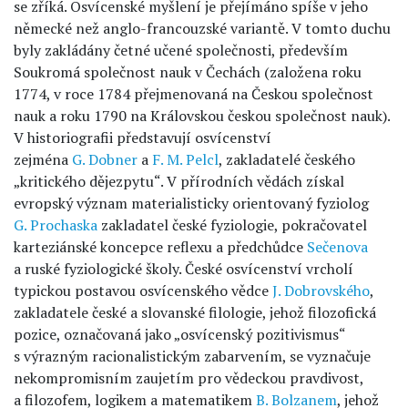
se zříká. Osvícenské myšlení je přejímáno spíše v jeho
německé než anglo-francouzské variantě. V tomto duchu
byly zakládány četné učené společnosti, především
Soukromá společnost nauk v Čechách (založena roku
1774, v roce 1784 přejmenovaná na Českou společnost
nauk a roku 1790 na Královskou českou společnost nauk).
V historiografii představují osvícenství
zejména
G. Dobner
a
F. M. Pelcl
, zakladatelé českého
„kritického dějezpytu“. V přírodních vědách získal
evropský význam materialisticky orientovaný fyziolog
G. Prochaska
zakladatel české fyziologie, pokračovatel
karteziánské koncepce reflexu a předchůdce
Sečenova
a ruské fyziologické školy. České osvícenství vrcholí
typickou postavou osvícenského vědce
J. Dobrovského
,
zakladatele české a slovanské filologie, jehož filozofická
pozice, označovaná jako „osvícenský pozitivismus“
s výrazným racionalistickým zabarvením, se vyznačuje
nekompromisním zaujetím pro vědeckou pravdivost,
a filozofem, logikem a matematikem
B. Bolzanem
, jehož