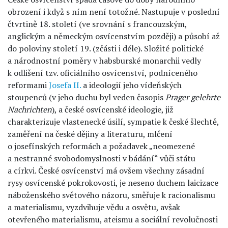
obrození i když s ním není totožné. Nastupuje v poslední
čtvrtině 18. století (ve srovnání s francouzským,
anglickým a německým osvícenstvím později) a působí až
do poloviny století 19. (zčásti i déle). Složité politické
a národnostní poměry v habsburské monarchii vedly
k odlišení tzv. oficiálního osvícenství, podníceného
reformami
Josefa II.
a ideologií jeho vídeňských
stoupenců (v jeho duchu byl veden časopis
Prager gelehrte
Nachrichten
), a české osvícenské ideologie, již
charakterizuje vlastenecké úsilí, sympatie k české šlechtě,
zaměření na české dějiny a literaturu, mlčení
o josefínských reformách a požadavek „neomezené
a nestranné svobodomyslnosti v bádání“ vůči státu
a církvi. České osvícenství má ovšem všechny zásadní
rysy osvícenské pokrokovosti, je neseno duchem laicizace
náboženského světového názoru, směřuje k racionalismu
a materialismu, vyzdvihuje vědu a osvětu, avšak
otevřeného materialismu, ateismu a sociální revolučnosti