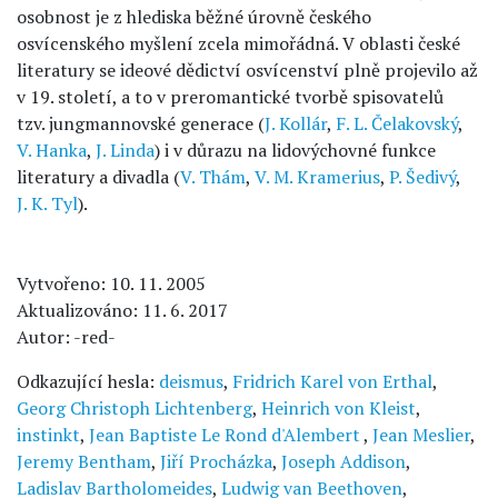
osobnost je z hlediska běžné úrovně českého
osvícenského myšlení zcela mimořádná. V oblasti české
literatury se ideové dědictví osvícenství plně projevilo až
v 19. století, a to v preromantické tvorbě spisovatelů
tzv. jungmannovské generace (
J. Kollár
,
F. L. Čelakovský
,
V. Hanka
,
J. Linda
) i v důrazu na lidovýchovné funkce
literatury a divadla (
V. Thám
,
V. M. Kramerius
,
P. Šedivý
,
J. K. Tyl
).
Vytvořeno: 10. 11. 2005
Aktualizováno: 11. 6. 2017
Autor: -red-
Odkazující hesla:
deismus
,
Fridrich Karel von Erthal
,
Georg Christoph Lichtenberg
,
Heinrich von Kleist
,
instinkt
,
Jean Baptiste Le Rond d'Alembert
,
Jean Meslier
,
Jeremy Bentham
,
Jiří Procházka
,
Joseph Addison
,
Ladislav Bartholomeides
,
Ludwig van Beethoven
,