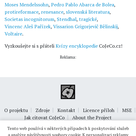
Moses Mendelssohn
,
Pedro Pablo Abarca de Bolea
,
protireformace
,
renesance
,
slovenská literatura
,
Societas incognitorum
,
Stendhal
,
tragické
,
Vincenc Aleš Pařízek
,
Vissarion Grigorjevič Bělinskij
,
Voltaire
.
Vyzkoušejte si s přáteli
Kvízy encyklopedie
CoJeCo.cz!
Reklama:
O projektu
Zdroje
Kontakt
Licence příloh
MSE
Jak citovat CoJeCo
About the Project
Tento web používá v některých případech k poskytování služeb
a analýze návštěvnosti soubory cookie. K personalizaci reklamy