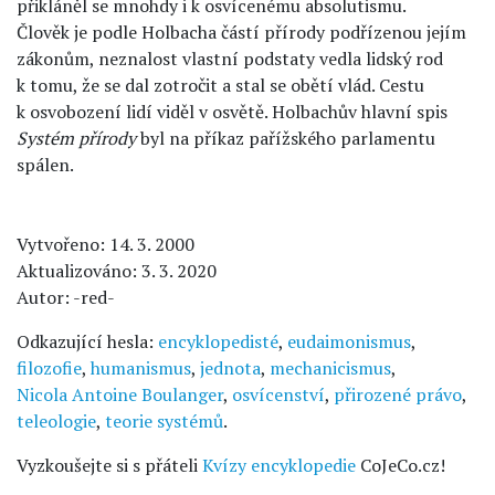
přikláněl se mnohdy i k osvícenému absolutismu.
Člověk je podle Holbacha částí přírody podřízenou jejím
zákonům, neznalost vlastní podstaty vedla lidský rod
k tomu, že se dal zotročit a stal se obětí vlád. Cestu
k osvobození lidí viděl v osvětě. Holbachův hlavní spis
Systém přírody
byl na příkaz pařížského parlamentu
spálen.
Vytvořeno: 14. 3. 2000
Aktualizováno: 3. 3. 2020
Autor: -red-
Odkazující hesla:
encyklopedisté
,
eudaimonismus
,
filozofie
,
humanismus
,
jednota
,
mechanicismus
,
Nicola Antoine Boulanger
,
osvícenství
,
přirozené právo
,
teleologie
,
teorie systémů
.
Vyzkoušejte si s přáteli
Kvízy encyklopedie
CoJeCo.cz!