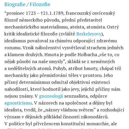
Biografie
/
Filozofie
*prosinec 1723 – †21.1.1789, francouzský osvícenský
filozof německého původu, přední představitel
mechanistického materialismu, ateista, atomista. Ostrý
kritik idealistické filozofie (zvláště
Berkeleyovy
),
idealismus považoval za chiméru odporující zdravému
rozumu. Vznik náboženství vysvětloval strachem jedněch
a klamem druhých. Hmota je podle Holbacha „vše to, co
nějak působí na naše smysly“, skládá se z neměnných
a nedělitelných atomů. Pohyb, atribut hmoty, chápal též
mechanicky jako přemisťování těles v prostoru. Jeho
přísný determinismus odmítal objektivní existenci
nahodilostí, které hodnotil jako jevy, jejichž příčiny nám
nejsou známy. V
gnozeologii
senzualista, odpůrce
agnosticismu
. V názorech na společnost a dějiny byl
idealista, tvrdil, že „názory vládnou světem“ a rozhodující
význam v dějinách přikládal činnosti zákonodárců.
V politice byl přívržencem konstituční monarchie, ale