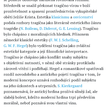
Středověk se snažil překonat tragično vírou v boží
prozřetelnost a spasení prostřednictvím vykupitelské
oběti Ježíše Krista. Estetika
klasicismu
a
osvícenství
podala rozbory tragična jako literárně estetického žánru
tragédie (
N. Boileau
,
D. Diderot
,
G. E. Lessing
). Tragično
bylo chápáno z moralizujících hledisek. Přínosem
německé klasické estetiky (
F. W. J. Schelling
,
G. W. F. Hegel
) bylo vydělení tragična jako zvláštní
estetické kategorie a její filozofické interpretace.
Tragično je chápáno jako konflikt snahy subjektu
s objektivní nutností, v němž obě stránky protikladu
zároveň vítězí i podléhají. Hegel a romantikové spatřovali
rozdíl novodobého a antického pojetí tragična v tom, že
moderní koncepce uznává rozhodující podíl subjektu
na jeho úzkostech a utrpeních.
S. Kierkegaard
poznamenává, že antický hrdina prožívá silněji žal, ale
slaběji bolest, kdežto moderní hrdina trpí především
morálně, neboť poznává svou vlastní vinu.