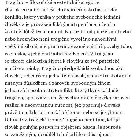
Tragično – filozofická a estetická kategorie
charakterizující neřešitelný společensko historický
konflikt, který vzniká v průběhu svobodného jednání
člověka a je provázen lidským utrpením a ničením
životně důležitých hodnot. Na rozdíl od pouze smutného
nebo hrozného není tragično vyvoláno nahodilými
vnějšími silami, ale pramení ze samé vnitřní povahy toho,
co zaniká, z jeho vnitřního rozdvojení. V tragičnu
se obrací dialektika života k člověku ze své patetické
a ničivé stránky. Tragično předpokládá svobodnou akci
člověka, sebeurčení jednajících osob, samo ztroskotání je
nutným důsledkem a zároveň svobodným činem
jednajících osobností. Konflikt, který tkví v základě
tragična, spočívá v tom, že svobodný čin člověka zároveň
realizuje neodvratnou nutnost, jež postihuje člověka
právě tam, kde se ji snaží překonat nebo se jí vyhnout,
Odtud tzv. tragická ironie. Tragično není tam, kde je
člověk pouhým pasivním objektem osudu. Je sourodé
se vznešeným, neoddělitelné od ideje důstojnosti