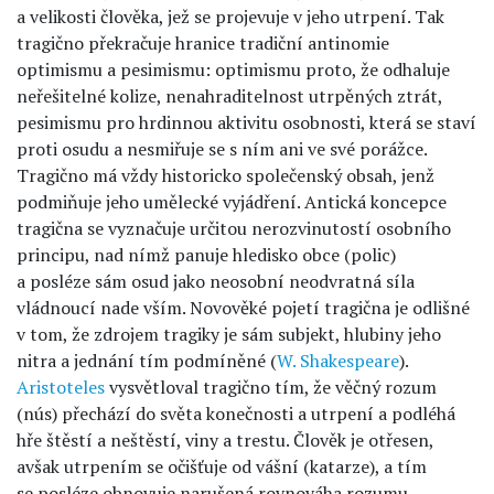
a velikosti člověka, jež se projevuje v jeho utrpení. Tak
tragično překračuje hranice tradiční antinomie
optimismu a pesimismu: optimismu proto, že odhaluje
neřešitelné kolize, nenahraditelnost utrpěných ztrát,
pesimismu pro hrdinnou aktivitu osobnosti, která se staví
proti osudu a nesmiřuje se s ním ani ve své porážce.
Tragično má vždy historicko společenský obsah, jenž
podmiňuje jeho umělecké vyjádření. Antická koncepce
tragična se vyznačuje určitou nerozvinutostí osobního
principu, nad nímž panuje hledisko obce (polic)
a posléze sám osud jako neosobní neodvratná síla
vládnoucí nade vším. Novověké pojetí tragična je odlišné
v tom, že zdrojem tragiky je sám subjekt, hlubiny jeho
nitra a jednání tím podmíněné (
W. Shakespeare
).
Aristoteles
vysvětloval tragično tím, že věčný rozum
(nús) přechází do světa konečnosti a utrpení a podléhá
hře štěstí a neštěstí, viny a trestu. Člověk je otřesen,
avšak utrpením se očišťuje od vášní (katarze), a tím
se posléze obnovuje narušená rovnováha rozumu.