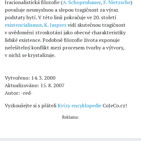
Iracionalistická filozofie (
A. Schopenhauer
,
F. Nietzsche
)
považuje nesmyslnou a slepou tragičnost za výraz
podstaty bytí. V této linii pokračuje ve 20. století
existencialismus
.
K. Jaspers
vidí skutečnou tragičnost
v uvědomění ztroskotání jako obecné charakteristiky
lidské existence. Podobně filozofie života exponuje
neřešitelný konflikt mezi procesem tvorby a výtvory,
v nichž se krystalizuje.
Vytvořeno: 14. 3. 2000
Aktualizováno: 15. 8. 2007
Autor: -red-
Vyzkoušejte si s přáteli
Kvízy encyklopedie
CoJeCo.cz!
Reklama: