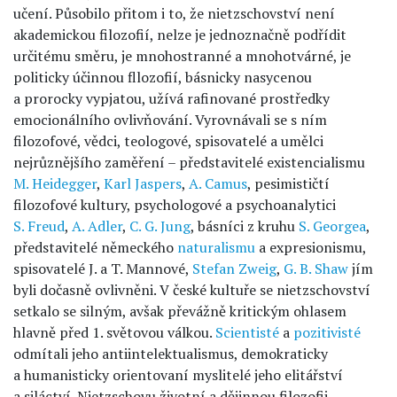
učení. Působilo přitom i to, že nietzschovství není
akademickou filozofií, nelze je jednoznačně podřídit
určitému směru, je mnohostranné a mnohotvárné, je
politicky účinnou fllozofií, básnicky nasycenou
a prorocky vypjatou, užívá rafinované prostředky
emocionálního ovlivňování. Vyrovnávali se s ním
filozofové, vědci, teologové, spisovatelé a umělci
nejrůznějšího zaměření – představitelé existencialismu
M. Heidegger
,
Karl Jaspers
,
A. Camus
, pesimističtí
filozofové kultury, psychologové a psychoanalytici
S. Freud
,
A. Adler
,
C. G. Jung
, básníci z kruhu
S. Georgea
,
představitelé německého
naturalismu
a expresionismu,
spisovatelé J. a T. Mannové,
Stefan Zweig
,
G. B. Shaw
jím
byli dočasně ovlivněni. V české kultuře se nietzschovství
setkalo se silným, avšak převážně kritickým ohlasem
hlavně před 1. světovou válkou.
Scientisté
a
pozitivisté
odmítali jeho antiintelektualismus, demokraticky
a humanisticky orientovaní myslitelé jeho elitářství
a siláctví. Nietzschovu životní a dějinnou filozofii