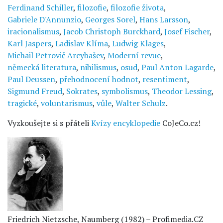
Ferdinand Schiller
,
filozofie
,
filozofie života
,
Gabriele D'Annunzio
,
Georges Sorel
,
Hans Larsson
,
iracionalismus
,
Jacob Christoph Burckhard
,
Josef Fischer
,
Karl Jaspers
,
Ladislav Klíma
,
Ludwig Klages
,
Michail Petrovič Arcybašev
,
Moderní revue
,
německá literatura
,
nihilismus
,
osud
,
Paul Anton Lagarde
,
Paul Deussen
,
přehodnocení hodnot
,
resentiment
,
Sigmund Freud
,
Sokrates
,
symbolismus
,
Theodor Lessing
,
tragické
,
voluntarismus
,
vůle
,
Walter Schulz
.
Vyzkoušejte si s přáteli
Kvízy encyklopedie
CoJeCo.cz!
Friedrich Nietzsche, Naumberg (1982) – Profimedia.CZ