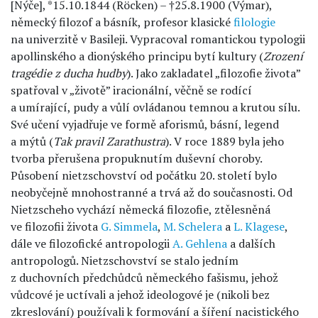
[Nýče], *15.10.1844 (Röcken) – †25.8.1900 (Výmar),
německý filozof a básník, profesor klasické
filologie
na univerzitě v Basileji. Vypracoval romantickou typologii
apollinského a dionýského principu bytí kultury (
Zrození
tragédie z ducha hudby
). Jako zakladatel „filozofie života”
spatřoval v „životě” iracionální, věčně se rodící
a umírající, pudy a vůlí ovládanou temnou a krutou sílu.
Své učení vyjadřuje ve formě aforismů, básní, legend
a mýtů (
Tak pravil Zarathustra
). V roce 1889 byla jeho
tvorba přerušena propuknutím duševní choroby.
Působení nietzschovství od počátku 20. století bylo
neobyčejně mnohostranné a trvá až do současnosti. Od
Nietzscheho vychází německá filozofie, ztělesněná
ve filozofii života
G. Simmela
,
M. Schelera
a
L. Klagese
,
dále ve filozofické antropologii
A. Gehlena
a dalších
antropologů. Nietzschovství se stalo jedním
z duchovních předchůdců německého fašismu, jehož
vůdcové je uctívali a jehož ideologové je (nikoli bez
zkreslování) používali k formování a šíření nacistického