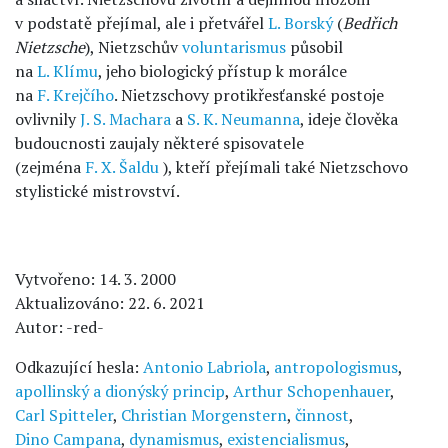
v podstatě přejímal, ale i přetvářel
L. Borský
(
Bedřich
Nietzsche
), Nietzschův
voluntarismus
působil
na
L. Klímu
, jeho biologický přístup k morálce
na
F. Krejčího
. Nietzschovy protikřesťanské postoje
ovlivnily
J. S. Machara
a
S. K. Neumanna
, ideje člověka
budoucnosti zaujaly některé spisovatele
(zejména
F. X. Šaldu
), kteří přejímali také Nietzschovo
stylistické mistrovství.
Vytvořeno: 14. 3. 2000
Aktualizováno: 22. 6. 2021
Autor: -red-
Odkazující hesla:
Antonio Labriola
,
antropologismus
,
apollinský a dionýský princip
,
Arthur Schopenhauer
,
Carl Spitteler
,
Christian Morgenstern
,
činnost
,
Dino Campana
,
dynamismus
,
existencialismus
,