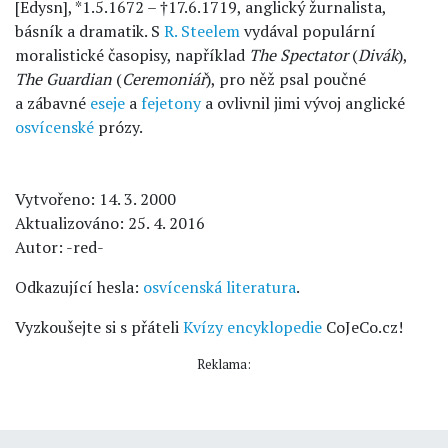
[Edysn], *1.5.1672 – †17.6.1719, anglický žurnalista,
básník a dramatik. S
R. Steelem
vydával populární
moralistické časopisy, například
The Spectator
(
Divák
),
The Guardian
(
Ceremoniář
), pro něž psal poučné
a zábavné
eseje
a
fejetony
a ovlivnil jimi vývoj anglické
osvícenské
prózy.
Vytvořeno: 14. 3. 2000
Aktualizováno: 25. 4. 2016
Autor: -red-
Odkazující hesla:
osvícenská literatura
.
Vyzkoušejte si s přáteli
Kvízy encyklopedie
CoJeCo.cz!
Reklama: