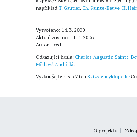
a společenskou část listu, u nás mu zůstal pů
například
T. Gautier
,
Ch. Sainte-Beuve
,
H. Hei
Vytvořeno: 14. 3. 2000
Aktualizováno: 11. 4. 2006
Autor: -red-
Odkazující hesla:
Charles-Augustin Sainte-Be
Mikławš Andricki
.
Vyzkoušejte si s přáteli
Kvízy encyklopedie
Co
O projektu
Zdroj