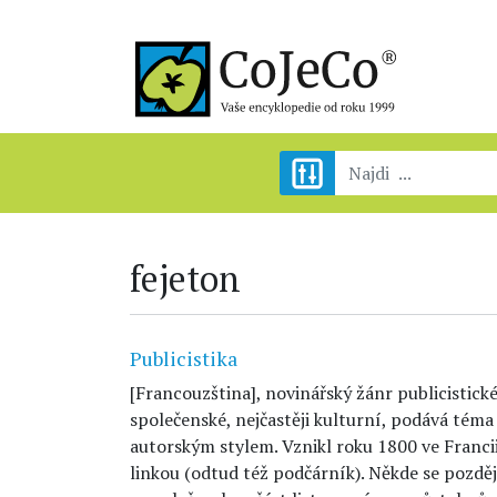
fejeton
Publicistika
[Francouzština], novinářský žánr publicistick
společenské, nejčastěji kulturní, podává té
autorským stylem. Vznikl roku 1800 ve Francii
linkou (odtud též podčárník). Někde se pozděj