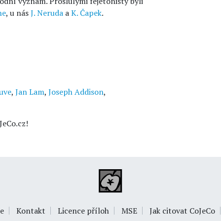
vodní význam. Proslulými fejetonisty byli
ne
, u nás
J. Neruda
a
K. Čapek
.
uve
,
Jan Lam
,
Joseph Addison
,
JeCo.cz!
e
Kontakt
Licence příloh
MSE
Jak citovat CoJeCo