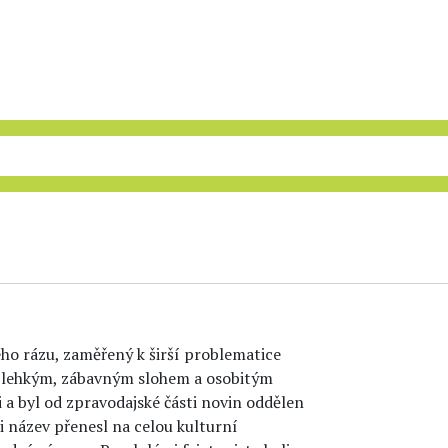
ého rázu, zaměřený k širší problematice
ma lehkým, zábavným slohem a osobitým
 a byl od zpravodajské části novin oddělen
i název přenesl na celou kulturní