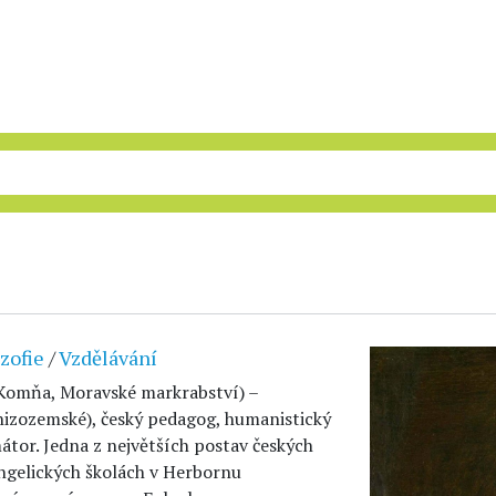
zofie
/
Vzdělávání
 Komňa, Moravské markrabství) –
izozemské), český pedagog, humanistický
rmátor. Jedna z největších postav českých
ngelických školách v Herbornu