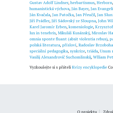
Gustav Adolf Lindner
,
herbartismus
,
Herborn
humanistická výchova
,
Ján Bayer
,
Jan Evangel
Ján Kvačala
,
Jan Patočka
,
Jan Přeučil
,
Jan Slun
Jiří Prádler
,
Jiří Sádovský ze Sloupna
,
John Wi
Karel Jaromír Erben
,
komeniologie
,
Krzysztof
lux in tenebris
,
Mikuláš Kusánský
,
Miroslav H
omnia sponte fluant (absit violentia rebus)
,
p
polská literatura
,
přísloví
,
Radoslav Brzoboha
speciální pedagogika
,
synkrize
,
triáda
,
Unum n
Vasilij Alexandrovič Suchomlinskij
,
Wlliam Pet
Vyzkoušejte si s přáteli
Kvízy encyklopedie
Co
O projektu
Zdroj