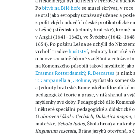
a Heidelbergu byl učitelem v Přerově a duch
Po
bitvě na Bílé hoře
se musel skrývat, v roce
se stal jako evropsky uznávaný učenec a posl
z politických mluvčích české protikatolické 
v Lešně (středisku Jednoty bratrské), kromě 
v Anglii (1641–1642), ve Švédsku (1642–1648
1654). Po požáru Lešna se uchýlil do Nizozem
vrcholí tradice
husitství
, Jednoty bratrské a 
o lidové sociálně účinné vzdělání a celoživotní
na Komenského působili takoví myslitelé jak
Erasmus Rotterdamský
,
R. Descartes
(s nímž s
T. Campanella
a
J. Böhme
, vyrůstalo Komenské
a Jednoty bratrské. Komenského filozofické m
pedagogické teorie a praxe, v níž shrnul a vy
myšlenky své doby. Pedagogické dílo Komenské
i některé speciální pedagogické a didaktické 
O obnovení škol v Čechách, Didactica magna
,
mateřské,
Schola ludus
, Škola hrou) a na knih
linguarum reserata
, Brána jazyků otevřená, 