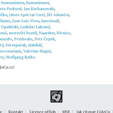
,
humanismus
,
humanismus
,
ista Purkyně
,
Jan Kochauowski
,
íčko
,
János Apáczai Cseri
,
Jiří Adamíra
,
lliams
,
Juan Luis Vives
,
kancionál
,
 Opaliński
,
Ladislav Lakomý
,
anuš
,
moravští bratři
,
Naarden
,
Nivnice
,
ansofie
,
Pembroke
,
Petr Čepek
,
tý
,
Sárospatak
,
slabikář
,
ecessariam
,
Valerian Magni
,
ty
,
Wolfgang Ratke
.
JeCo.cz!
e
Kontakt
Licence příloh
MSE
Jak citovat CoJeCo