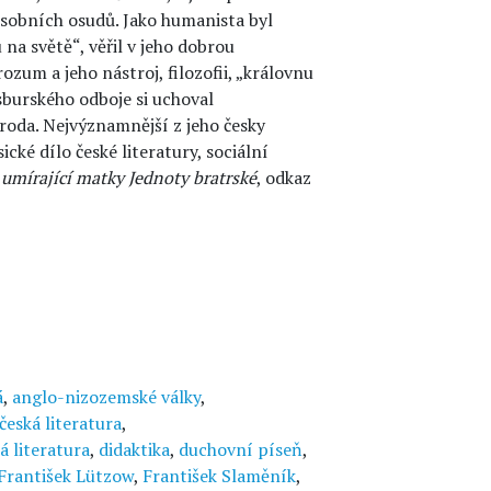
osobních osudů. Jako humanista byl
na světě“, věřil v jeho dobrou
zum a jeho nástroj, filozofii, „královnu
sburského odboje si uchoval
roda. Nejvýznamnější z jeho česky
asické dílo české literatury, sociální
 umírající matky Jednoty bratrské
, odkaz
á
,
anglo-nizozemské války
,
česká literatura
,
á literatura
,
didaktika
,
duchovní píseň
,
František Lützow
,
František Slaměník
,