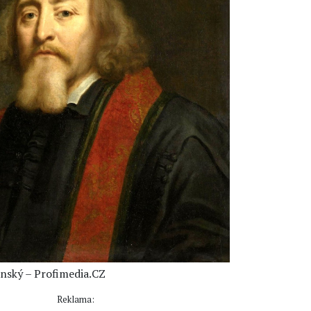
ský – Profimedia.CZ
Reklama: