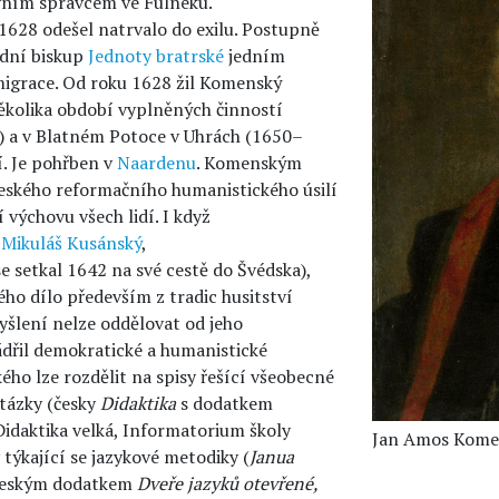
ovním správcem ve Fulneku.
 1628 odešel natrvalo do exilu. Postupně
ední biskup
Jednoty bratrské
jedním
emigrace. Od roku 1628 žil Komenský
několika období vyplněných činností
) a v Blatném Potoce v Uhrách (1650–
í. Je pohřben v
Naardenu
. Komenským
českého reformačního humanistického úsilí
 výchovu všech lidí. I když
o
Mikuláš Kusánský
,
e setkal 1642 na své cestě do Švédska),
ho dílo především z tradic husitství
yšlení nelze oddělovat od jeho
jádřil demokratické a humanistické
ho lze rozdělit na spisy řešící všeobecné
otázky (česky
Didaktika
s dodatkem
 Didaktika velká, Informatorium školy
Jan Amos Komen
y týkající se jazykové metodiky (
Janua
s českým dodatkem
Dveře jazyků otevřené,