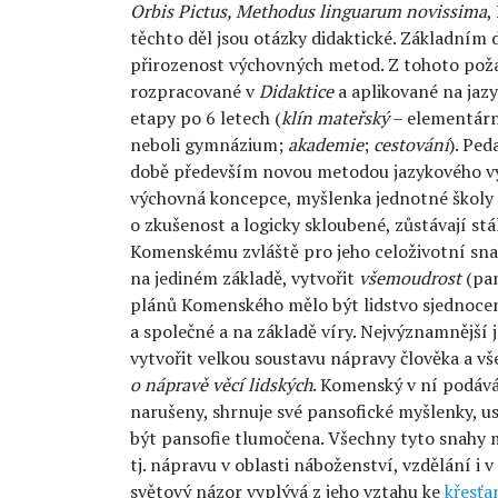
Orbis Pictus, Methodus linguarum novissima
,
těchto děl jsou otázky didaktické. Základní
přirozenost výchovných metod. Z tohoto požad
rozpracované v
Didaktice
a aplikované na jaz
etapy po 6 letech (
klín mateřský
– elementárn
neboli gymnázium;
akademie
;
cestování
). Pe
době především novou metodou jazykového vy
výchovná koncepce, myšlenka jednotné školy a
o zkušenost a logicky skloubené, zůstávají stál
Komenskému zvláště pro jeho celoživotní snah
na jediném základě, vytvořit
všemoudrost
(pan
plánů Komenského mělo být lidstvo sjednoce
a společné a na základě víry. Nejvýznamnější j
vytvořit velkou soustavu nápravy člověka a vš
o nápravě věcí lidských
. Komenský v ní podává 
narušeny, shrnuje své pansofické myšlenky, us
být pansofie tlumočena. Všechny tyto snahy m
tj. nápravu v oblasti náboženství, vzdělání i 
světový názor vyplývá z jeho vztahu ke
křesťa