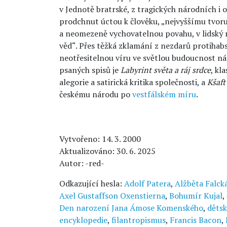
v Jednotě bratrské, z tragických národních i 
prodchnut úctou k člověku, „nejvyššímu tvoru 
a neomezeně vychovatelnou povahu, v lidský ro
věd“. Přes těžká zklamání z nezdarů protihab
neotřesitelnou víru ve světlou budoucnost ná
psaných spisů je
Labyrint světa a ráj srdce
, kl
alegorie a satirická kritika společnosti, a
Kšaft
českému národu po
vestfálském míru
.
Vytvořeno: 14. 3. 2000
Aktualizováno: 30. 6. 2025
Autor: -red-
Odkazující hesla:
Adolf Patera
,
Alžběta Falck
Axel Gustaffson Oxenstierna
,
Bohumír Kujal
,
Den narození Jana Ámose Komenského
,
dětsk
encyklopedie
,
filantropismus
,
Francis Bacon
,