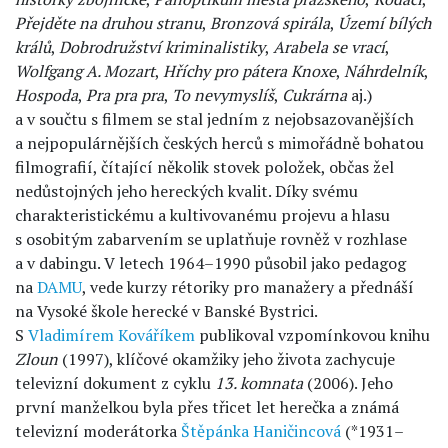
Přejděte na druhou stranu
,
Bronzová spirála
,
Území bílých
králů
,
Dobrodružství kriminalistiky
,
Arabela se vrací
,
Wolfgang A. Mozart
,
Hříchy pro pátera Knoxe
,
Náhrdelník
,
Hospoda
,
Pra pra pra
,
To
nevymyslíš
,
Cukrárna
aj.)
a v součtu s filmem se stal jedním z nejobsazovanějších
a nejpopulárnějších českých herců s mimořádně bohatou
filmografií, čítající několik stovek položek, občas žel
nedůstojných jeho hereckých kvalit. Díky svému
charakteristickému a kultivovanému projevu a hlasu
s osobitým zabarvením se uplatňuje rovněž v rozhlase
a v dabingu. V letech 1964–1990 působil jako pedagog
na
DAMU
, vede kurzy rétoriky pro manažery a přednáší
na Vysoké škole herecké v Banské Bystrici.
S
Vladimírem Kováříkem
publikoval vzpomínkovou knihu
Zloun
(1997), klíčové okamžiky jeho života zachycuje
televizní dokument z cyklu
13. komnata
(2006). Jeho
první manželkou byla přes třicet let herečka a známá
televizní moderátorka
Štěpánka Haničincová
(*1931–