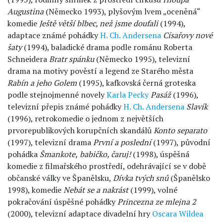
Augustina
(Německo 1993), plyšovým lvem „oceněná“
komedie
Ještě větší blbec, než jsme doufali
(1994),
adaptace známé pohádky
H. Ch. Andersena
Císařovy nové
šaty
(1994), baladické drama podle románu Roberta
Schneidera
Bratr spánku
(Německo 1995), televizní
drama na motivy pověstí a legend ze Starého města
Rabín a jeho Golem
(1995), kafkovská černá groteska
podle stejnojmenné novely
Karla Pecky
Pasáž
(1996),
televizní přepis známé pohádky
H. Ch. Andersena
Slavík
(1996), retrokomedie o jednom z největších
prvorepublikových korupčních skandálů
Konto separato
(1997), televizní drama
První a poslední
(1997), původní
pohádka
Šmankote,
babičko, čaruj!
(1998), úspěšná
komedie z filmařského prostředí, odehrávající se v době
občanské války ve Španělsku,
Dívka tvých snů
(Španělsko
1998), komedie
Nebát se a nakrást
(1999), volné
pokračování úspěšné pohádky
Princezna ze mlejna 2
(2000), televizní adaptace divadelní hry
Oscara Wildea