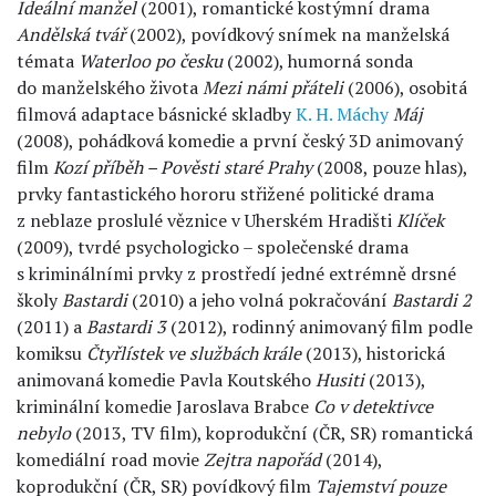
Ideální manžel
(2001), romantické kostýmní drama
Andělská tvář
(2002), povídkový snímek na manželská
témata
Waterloo po česku
(2002), humorná sonda
do manželského života
Mezi námi
přáteli
(2006), osobitá
filmová adaptace básnické skladby
K. H. Máchy
Máj
(2008), pohádková komedie a první český 3D animovaný
film
Kozí příběh – Pověsti staré Prahy
(2008, pouze hlas),
prvky fantastického hororu střižené politické drama
z neblaze proslulé věznice v Uherském Hradišti
Klíček
(2009), tvrdé psychologicko – společenské drama
s kriminálními prvky z prostředí jedné extrémně drsné
školy
Bastardi
(2010) a jeho volná pokračování
Bastardi 2
(2011) a
Bastardi 3
(2012), rodinný animovaný film podle
komiksu
Čtyřlístek ve službách krále
(2013), historická
animovaná komedie Pavla Koutského
Husiti
(2013),
kriminální komedie Jaroslava Brabce
Co v detektivce
nebylo
(2013, TV film), koprodukční (ČR, SR) romantická
komediální road movie
Zejtra napořád
(2014),
koprodukční (ČR, SR) povídkový film
Tajemství pouze