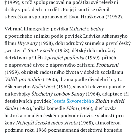
†1999), s níž spolupracoval na počátku své televizní
dráhy v pořadech pro děti. Po její smrti se oženil
s herečkou a spolupracovnicí Evou Hruškovou (*1952).
Vybraná filmografie: povídka M
ilenci z bedny
z poetického snímku podle povídek Ludvíka Aškenazyho
filmu
Hry a sny
(1958), dobrodružný snímek a první český
„western“
Smrt v sedle
(1958), dětský dobrodružný
detektivní příběh
Zpívající pudřenka
(1959), příběh
o napravené dívce z nápravného zařízení
Probuzení
(1959), obrázek radostného života v dobách socialismu
Valčík pro milión
(1960), drama podle divadelní hry L.
Aškenazyho
Noční host
(1961), slavná televizní parodie
na kovbojky
Šlechetný cowboy Sandy
(1964), adaptace tří
detektivních povídek
Josefa Škvoreckého
Zločin v dívčí
škole
(1965), hořká komedie
Flám
(1966), dietlovská
historka o malém českém podvodníkovi se slabostí pro
ženy
Nejlepší ženská mého života
(1968), atmosférou
podzimu roku 1968 poznamenaná detektivní komedie