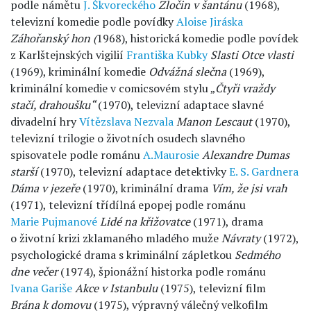
podle námětu
J. Škvoreckého
Zločin v šantánu
(1968),
televizní komedie podle povídky
Aloise Jiráska
Záhořanský
hon (
1968), historická komedie podle povídek
z Karlštejnských vigilií
Františka Kubky
Slasti Otce vlasti
(1969), kriminální komedie
Odvážná slečna
(1969),
kriminální komedie v comicsovém stylu „
Čtyři
vraždy
stačí, drahoušku“
(1970), televizní adaptace slavné
divadelní hry
Vítězslava Nezvala
Manon Lescaut
(1970),
televizní trilogie o životních osudech slavného
spisovatele podle románu
A.Maurosie
Alexandre Dumas
starší
(1970), televizní adaptace detektivky
E. S. Gardnera
Dáma v jezeře
(1970), kriminální drama
Vím, že jsi vrah
(1971), televizní třídílná epopej podle románu
Marie Pujmanové
Lidé na křižovatce
(1971), drama
o životní krizi zklamaného mladého muže
Návraty
(1972),
psychologické drama s kriminální zápletkou
Sedmého
dne večer
(1974), špionážní historka podle románu
Ivana Gariše
Akce v Istanbulu
(1975), televizní film
Brána k domovu
(1975), výpravný válečný velkofilm