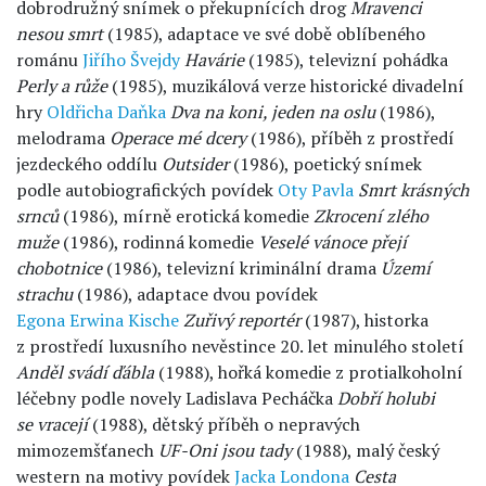
dobrodružný snímek o překupnících drog
Mravenci
nesou smrt
(1985), adaptace ve své době oblíbeného
románu
Jiřího Švejdy
Havárie
(1985), televizní pohádka
Perly a růže
(1985), muzikálová verze historické divadelní
hry
Oldřicha Daňka
Dva na koni, jeden na oslu
(1986),
melodrama
Operace mé dcery
(1986), příběh z prostředí
jezdeckého oddílu
Outsider
(1986), poetický snímek
podle autobiografických povídek
Oty Pavla
Smrt krásných
srnců
(1986), mírně erotická komedie
Zkrocení zlého
muže
(1986), rodinná komedie
Veselé vánoce přejí
chobotnice
(1986), televizní kriminální drama
Území
strachu
(1986), adaptace dvou povídek
Egona Erwina Kische
Zuřivý reportér
(1987), historka
z prostředí luxusního nevěstince 20. let minulého století
Anděl svádí
ďábla
(1988), hořká komedie z protialkoholní
léčebny podle novely Ladislava Pecháčka
Dobří holubi
se vracejí
(1988), dětský příběh o nepravých
mimozemšťanech
UF-Oni jsou tady
(1988), malý český
western na motivy povídek
Jacka Londona
Cesta