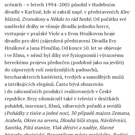
scénách – v letech 1994–2005 působil v Hudebním
divadle v Karlíně, kde si zahrál např. v představeních
Klec
bláznů
,
Zvonokosy
a
Někdo to rád horké
. Od počátku své
umělecké dráhy se věnuje divadlu jednoho herce,
vystupuje v pražské Viole a s Evou Hruškovou hraje
divadlo pro děti (zájezdová představení Divadla Evy
Hruškové a Jana Přeučila). Od konce 50. let se objevuje
i ve filmu, v němž byl díky své fyziognomii i výraznému
hereckému projevu předurčen (podobně jako na jevišti)
do záporných rolí nejrůznějších padouchů,
bezcharakterích kariéristů, tvrdých a samolibých mužů
a intrikujících elegánů. Často bývá obsazován
i do zahraničních produkcí realizovaných v České
republice. Brzy zdomácněl také v televizi v desítkách
pohádek, inscenací, filmů, zábavných pořadů a seriálů
(
Pohádky z tisíce a jedné noci
,
30 případů majora Zemana
,
Arabela
,
Okres na severu
,
Dlouhá bílá stopa
,
Návštěvníci
,
Sanitka
,
Pátá stanice
,
Vlak dětství a naděje
,
Slavné
historky zbojnické
,
Panoptikum města pražského
,
Rodáci
,