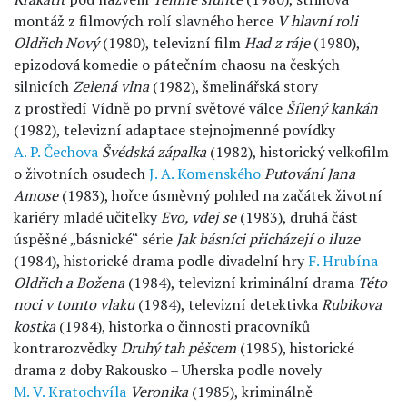
montáž z filmových rolí slavného herce
V hlavní roli
Oldřich Nový
(1980), televizní film
Had z ráje
(1980),
epizodová komedie o pátečním chaosu na českých
silnicích
Zelená vlna
(1982), šmelinářská story
z prostředí Vídně po první světové válce
Šílený kankán
(1982), televizní adaptace stejnojmenné povídky
A. P. Čechova
Švédská
zápalka
(1982), historický velkofilm
o životních osudech
J. A. Komenského
Putování Jana
Amose
(1983), hořce úsměvný pohled na začátek životní
kariéry mladé učitelky
Evo, vdej se
(1983), druhá část
úspěšné „básnické“ série
Jak básníci přicházejí o iluze
(1984), historické drama podle divadelní hry
F. Hrubína
Oldřich a Božena
(1984), televizní kriminální drama
Této
noci v tomto vlaku
(1984), televizní detektivka
Rubikova
kostka
(1984), historka o činnosti pracovníků
kontrarozvědky
Druhý tah pěšcem
(1985), historické
drama z doby Rakousko – Uherska podle novely
M. V. Kratochvíla
Veronika
(1985), kriminálně