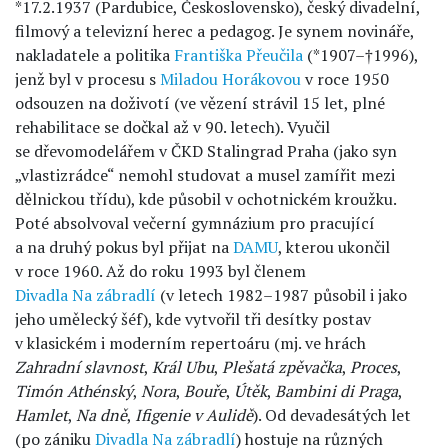
*17.2.1937 (Pardubice, Československo), český divadelní,
filmový a televizní herec a pedagog. Je synem novináře,
nakladatele a politika
Františka Přeučila
(*1907–†1996),
jenž byl v procesu s
Miladou Horákovou
v roce 1950
odsouzen na doživotí (ve vězení strávil 15 let, plné
rehabilitace se dočkal až v 90. letech). Vyučil
se dřevomodelářem v ČKD Stalingrad Praha (jako syn
„vlastizrádce“ nemohl studovat a musel zamířit mezi
dělnickou třídu), kde působil v ochotnickém kroužku.
Poté absolvoval večerní gymnázium pro pracující
a na druhý pokus byl přijat na
DAMU
, kterou ukončil
v roce 1960. Až do roku 1993 byl členem
Divadla Na zábradlí
(v letech 1982–1987 působil i jako
jeho umělecký šéf), kde vytvořil tři desítky postav
v klasickém i moderním repertoáru (mj. ve hrách
Zahradní slavnost
,
Král Ubu
,
Plešatá zpěvačka
,
Proces
,
Timón Athénský
,
Nora
,
Bouře
,
Útěk
,
Bambini di Praga
,
Hamlet
,
Na dně
,
Ifigenie v Aulidě
). Od devadesátých let
(po zániku
Divadla Na zábradlí
) hostuje na různých