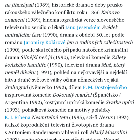
na jihozápad
(1989), historické drama z doby prusko –
rakouského válečného konfliktu roku 1866
Kainovo
znamení
(1989), kinematografická verze slovenského
televizního seriálu o lékaři
Jánu Jesenském
Svědek
umírajícího času
(1990), drama z období 50. let podle
románu
Jaromíry Kolárové
Jen o rodinných záležitostech
(1990), podle skutečného případu natočené kriminální
drama
Silnější než já
(1990), televizní komedie
Zálety
koňského handlíře
(1990), televizní drama
Muž, který
neměl důvěru
(1991), pohled na nejkrvavější a nejdelší
bitvu druhé světové války očima německých vojáků
Stalingrad
(Německo 1992), dílem
F. M. Dostojevského
inspirovaná komedie
Dokonalý manžel
(Španělsko /
Argentina 1992), kostýmní upírská komedie
Svatba upírů
(1993), pohádková komedie na motivy pohádky
K. J. Erbena
Nesmrtelná
teta
(1993), sci-fi
Nexus
(1993),
italské koprodukční televizní životopisné drama
s Antoniem Banderasem v hlavní roli
Mladý Mussolini
(1993), rodinný snímek z prostředí cirkusu
Hloupá