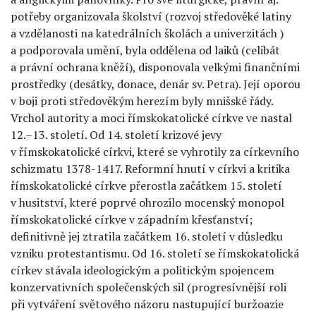
potřeby organizovala školství (rozvoj středověké latiny
a vzdělanosti na katedrálních školách a univerzitách )
a podporovala umění, byla oddělena od laiků (celibát
a právní ochrana kněží), disponovala velkými finančními
prostředky (desátky, donace, denár sv. Petra). Její oporou
v boji proti středověkým herezím byly mnišské řády.
Vrchol autority a moci římskokatolické církve ve nastal
12.–13. století. Od 14. století krizové jevy
v římskokatolické církvi, které se vyhrotily za církevního
schizmatu 1378-1417. Reformní hnutí v církvi a kritika
římskokatolické církve přerostla začátkem 15. století
v husitství, které poprvé ohrozilo mocenský monopol
římskokatolické církve v západním křesťanství;
definitivně jej ztratila začátkem 16. století v důsledku
vzniku protestantismu. Od 16. století se římskokatolická
církev stávala ideologickým a politickým spojencem
konzervativních společenských sil (progresívnější roli
při vytváření světového názoru nastupující buržoazie