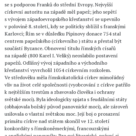
se s podporou Franků do střední Evropy. Nejvyšší
církevní autoritu na západě měl papež; jeho sepětí
s vývojem západoevropského křesťanství se upevnilo
v polovině 8. století, kdy se politicky sblížil s franskými
Karlovci; Řím se v důsledku Pipinovy donace 754 stal
centrem papežského (církevního ) státu a přestal být
součástí Byzance. Obnovení titulu římských císařů
na západě (800 Karel I. Veliký) neoslabilo postavení
papežů. Odlišný vývoj západního a východního
křesťanství vyvrcholil 1054 církevním rozkolem.
Ve středověku měla římskokatolická církev mimořádný
vliv na život celé společnosti (vyobcování z církve patřilo
k nejtěžším trestům a zbavovalo člověka i ochrany
světské moci). Byla ideologicky spjata s feudálními státy
(obhajovala božský původ panovnické moci), ale zároveň
usilovala o vlastní světskou moc. Její boj o prosazení
primátu církve nad státem skončil ve 12. století
konkordáty s římskoněmeckými, francouzskými
a anglickými panovníky. Pro své liturgické, právní aj.