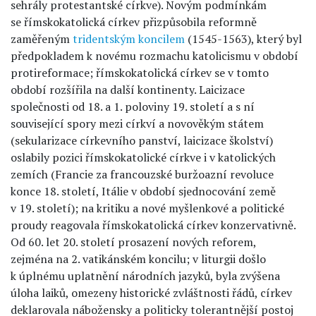
sehrály protestantské církve). Novým podmínkám
se římskokatolická církev přizpůsobila reformně
zaměřeným
tridentským koncilem
(1545-1563), který byl
předpokladem k novému rozmachu katolicismu v období
protireformace; římskokatolická církev se v tomto
období rozšířila na další kontinenty. Laicizace
společnosti od 18. a 1. poloviny 19. století a s ní
související spory mezi církví a novověkým státem
(sekularizace církevního panství, laicizace školství)
oslabily pozici římskokatolické církve i v katolických
zemích (Francie za francouzské buržoazní revoluce
konce 18. století, Itálie v období sjednocování země
v 19. století); na kritiku a nové myšlenkové a politické
proudy reagovala římskokatolická církev konzervativně.
Od 60. let 20. století prosazení nových reforem,
zejména na 2. vatikánském koncilu; v liturgii došlo
k úplnému uplatnění národních jazyků, byla zvýšena
úloha laiků, omezeny historické zvláštnosti řádů, církev
deklarovala nábožensky a politicky tolerantnější postoj