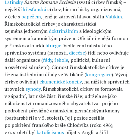
Latinsky
Sancta Romana Ecclesia
(svatá církev římská) –
největší
křesťanská
církev, hierarchicky organizovaná,
v čele s
papežem
, jenž je zároveň hlavou státu
Vatikán
.
Římskokatolická církev je charakteristická
zejména jednotným
doktrinálním
a ideologickým
systémem a kanonickým právem. Oficiální vnější formou
je římskokatolická
liturgie
. Vedle centralistického
správního systému (farnosti,
diecéze
) řídí nebo ovlivňuje
další organizace (
řády
,
řehole
, politická, kulturní
a osvětová sdružení). Činnost římskokatolické církve je
řízena ústředními úřady ve Vatikáně (
kongregace
). Vývoj
církve ovlivňují
ekumenické koncily
, na nižších správních
úrovních
synody
. Římskokatolická církev se formovala
v západní, latinské části římské říše; udržela se jako
náboženství romanizovaného obyvatelstva i po jeho
podrobení převážně ariánskými germánskými kmeny
(barbarské říše v 5. století). Její pozice zesílila
po pokřtění franského krále Chlodvíka (roku 496),
v 6. století byl
katolicismus
přijat v Anglii a šířil