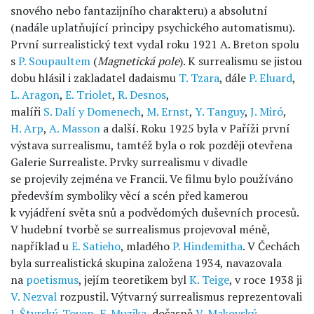
snového nebo fantazijního charakteru) a absolutní
(nadále uplatňující principy psychického automatismu).
První surrealistický text vydal roku 1921 A. Breton spolu
s
P. Soupaultem
(
Magnetická pole
). K surrealismu se jistou
dobu hlásil i zakladatel dadaismu
T. Tzara
, dále
P. Eluard
,
L. Aragon
,
E. Triolet
,
R. Desnos
,
malíři
S. Dalí y Domenech
,
M. Ernst
,
Y. Tanguy
,
J. Miró
,
H. Arp
,
A. Masson
a další. Roku 1925 byla v Paříži první
výstava surrealismu, tamtéž byla o rok později otevřena
Galerie Surrealiste. Prvky surrealismu v divadle
se projevily zejména ve Francii. Ve filmu bylo používáno
především symboliky věcí a scén před kamerou
k vyjádření světa snů a podvědomých duševních procesů.
V hudební tvorbě se surrealismus projevoval méně,
například u
E. Satieho
, mladého
P. Hindemitha
. V Čechách
byla surrealistická skupina založena 1934, navazovala
na
poetismus
, jejím teoretikem byl
K. Teige
, v roce 1938 ji
V. Nezval
rozpustil. Výtvarný surrealismus reprezentovali
J. Štyrský
,
Toyen
,
F. Muzika
, dočasně
V. Makovský
.