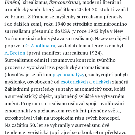
Umění
, [sirealizmus,
francouzština
], moderní literární
a umělecký směr, který začátkem 20. let 20. století vznikl
ve Francii. Z Francie se myšlenky surrealismu přenesly
i do dalších zemí, roku 1940 se středisko mezinárodního
surrealismu přesunulo do USA (v roce 1942 byla v New
Yorku mezinárodní výstava surrealismu). Název se objevil
poprvé u
G. Apollinaira
, zakladatelem a teoretikem byl
A. Breton
(první manifest surrealismu 1924).
Surrealismus odmítl rozumovou kontrolu tvůrčího
procesu a vyznával tzv. psychický automatismus
(dovolávaje se přitom
psychoanalýzy
), zachycující pohyb
myšlenky, osvobozené od
esoterických
a
etických
záměrů.
Základními prostředky se staly: automatický text, koláž
a surrealistický objekt, uplatněný zvláště ve výtvarném
umění. Program surrealismu usiloval spojit uvolňování
emocionality s požadavkem revoluční přeměny světa,
ztroskotával však na utopickém rázu svých koncepcí.
Na začátku 30. let se vyhranily v surrealismu dvě
tendence: veristická (opírající se o konkrétní představu