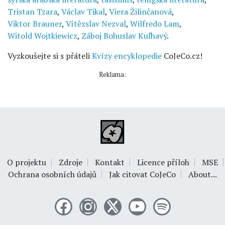
Tristan Tzara
,
Václav Tikal
,
Viera Žilinčanová
,
Viktor Brauner
,
Vítězslav Nezval
,
Wilfredo Lam
,
Witold Wojtkiewicz
,
Záboj Bohuslav Kuľhavý
.
Vyzkoušejte si s přáteli
Kvízy encyklopedie
CoJeCo.cz!
Reklama:
O projektu
Zdroje
Kontakt
Licence příloh
MSE
Ochrana osobních údajů
Jak citovat CoJeCo
About...