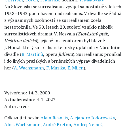
Na Slovensku se surrealismus vyvíjel samostatně v letech
1938–1942 pod názvem nadrealismus. V divadle se žádná
z významných osobností se surrealismem zcela
neztotožnila. Ve 30. letech 20. století vzniklo několik
surrealistických dramat V. Nezvala (
Zlověstný pták
,
Věštírna delfská
), jejichž inscenátorem byl hlavně
J. Honzl, který surrealistické prvky uplatnil i v Národním
divadle (
B. Martinů
, opera
Julieita
). Surrealismus pronikal
i do jiných pražských a brněnských výprav divadelních
her (
A. Wachsmann
,
F. Muzika
,
E. Milén
).
Vytvořeno: 14. 3. 2000
Aktualizováno: 4. 1. 2022
Autor: -red-
Odkazující hesla:
Alain Resnais
,
Alejandro Jodorowsky
,
Alois Wachsmann
,
André Breton
,
Andrej Nemeš
,