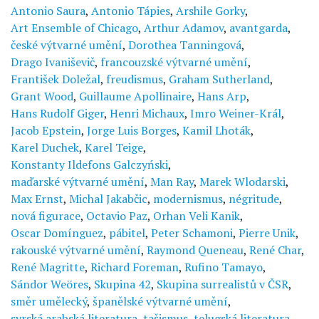
Antonio Saura
,
Antonio Tápies
,
Arshile Gorky
,
Art Ensemble of Chicago
,
Arthur Adamov
,
avantgarda
,
české výtvarné umění
,
Dorothea Tanningová
,
Drago Ivaniševič
,
francouzské výtvarné umění
,
František Doležal
,
freudismus
,
Graham Sutherland
,
Grant Wood
,
Guillaume Apollinaire
,
Hans Arp
,
Hans Rudolf Giger
,
Henri Michaux
,
Imro Weiner-Král
,
Jacob Epstein
,
Jorge Luis Borges
,
Kamil Lhoták
,
Karel Duchek
,
Karel Teige
,
Konstanty Ildefons Galczyński
,
maďarské výtvarné umění
,
Man Ray
,
Marek Wlodarski
,
Max Ernst
,
Michal Jakabčic
,
modernismus
,
négritude
,
nová figurace
,
Octavio Paz
,
Orhan Veli Kanik
,
Oscar Domínguez
,
pábitel
,
Peter Schamoni
,
Pierre Unik
,
rakouské výtvarné umění
,
Raymond Queneau
,
René Char
,
René Magritte
,
Richard Foreman
,
Rufino Tamayo
,
Sándor Weöres
,
Skupina 42
,
Skupina surrealistů v ČSR
,
směr umělecký
,
španělské výtvarné umění
,
syrská arabská literatura
,
tašismus
,
telugská literatura
,