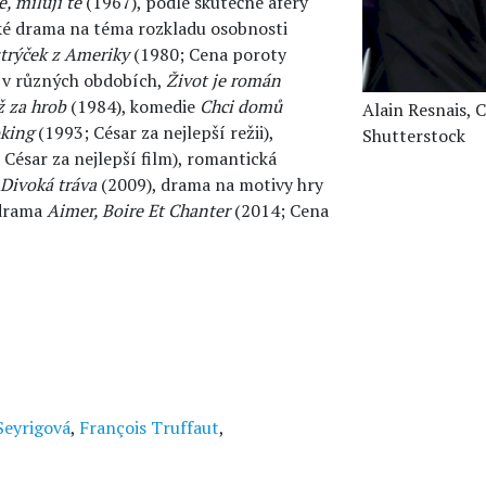
ě, miluji tě
(1967), podle skutečné aféry
ké drama na téma rozkladu osobnosti
trýček z Ameriky
(1980; Cena poroty
e v různých obdobích,
Život je román
ž za hrob
(1984), komedie
Chci domů
Alain Resnais, 
king
(1993; César za nejlepší režii),
Shutterstock
César za nejlepší film), romantická
Divoká tráva
(2009), drama na motivy hry
 drama
Aimer, Boire Et Chanter
(2014; Cena
Seyrigová
,
François Truffaut
,