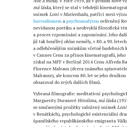
Noc a mlha
). V roce 1959, již v proudu nové v
má láska
, který se stal v tehdejší kinematogra
snímek
Loni v Marienbadu
, patřící mezi výz
Surrealismem
a
psychoanalýzou
ovlivněný Res
nevídanou poetiku a neobvyklá filozofická té
a proces vzpomínání a zapomínání. Jeho další
již tak bouřlivý ohlas neměly, v 80. a 90. lete
a odlehčenějším snímkům včetně hudebních k
v Cannes Cenu za přínos kinematografii, jeh
získal na MFF v Berlíně 2014 Cenu Alfreda Ba
Florence Malraux (dcera známého spisovatele
Malrauxe), ale koncem 80. let se jeho družkou
obsazoval do svých dalších filmů.
Vybraná filmografie: meditativní psychologi
Marguerity Durasové
Hirošima, má láska
(1959
se současnými prožitky založený snímek
Loni
v Benátkách), psychologické existenciální d
španělského republikánského emigranta
Válk