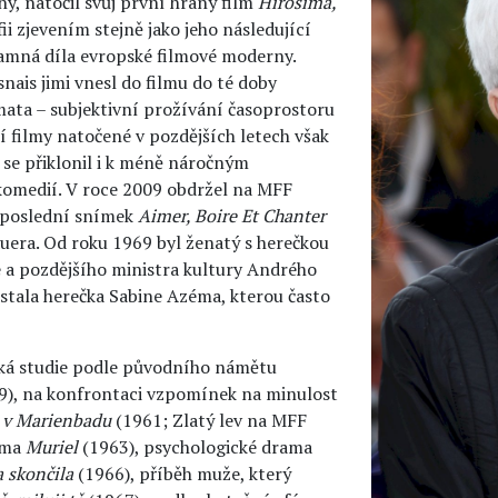
lny, natočil svůj první hraný film
Hirošima,
fii zjevením stejně jako jeho následující
namná díla evropské filmové moderny.
nais jimi vnesl do filmu do té doby
mata – subjektivní prožívání časoprostoru
 filmy natočené v pozdějších letech však
ch se přiklonil i k méně náročným
omedií. V roce 2009 obdržel na MFF
o poslední snímek
Aimer, Boire Et Chanter
uera. Od roku 1969 byl ženatý s herečkou
 a pozdějšího ministra kultury Andrého
 stala herečka Sabine Azéma, kterou často
cká studie podle původního námětu
), na konfrontaci vzpomínek na minulost
 v Marienbadu
(1961; Zlatý lev na MFF
rama
Muriel
(1963), psychologické drama
a skončila
(1966), příběh muže, který