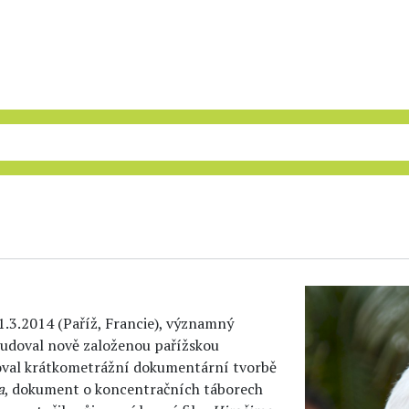
†1.3.2014 (Paříž, Francie), významný
studoval nově založenou pařížskou
noval krátkometrážní dokumentární tvorbě
a
, dokument o koncentračních táborech