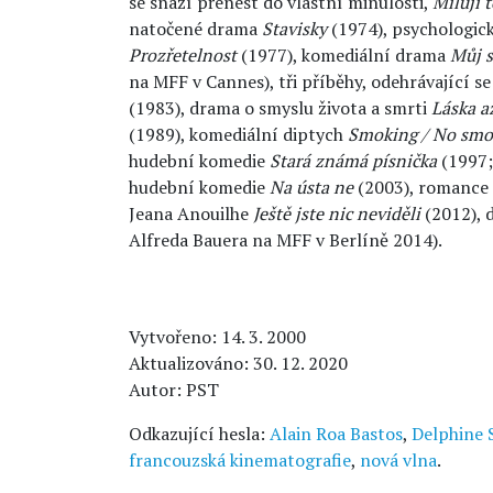
se snaží přenést do vlastní minulosti,
Miluji t
natočené drama
Stavisky
(1974), psychologic
Prozřetelnost
(1977), komediální drama
Můj s
na MFF v Cannes), tři příběhy, odehrávající s
(1983), drama o smyslu života a smrti
Láska a
(1989), komediální diptych
Smoking / No smo
hudební komedie
Stará známá písnička
(1997; 
hudební komedie
Na ústa ne
(2003), romance
Jeana Anouilhe
Ještě jste nic neviděli
(2012),
Alfreda Bauera na MFF v Berlíně 2014).
Vytvořeno: 14. 3. 2000
Aktualizováno: 30. 12. 2020
Autor: PST
Odkazující hesla:
Alain Roa Bastos
,
Delphine 
francouzská kinematografie
,
nová vlna
.