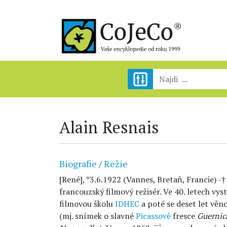
Alain Resnais
Biografie
/
Režie
[René], *3.6.1922 (Vannes, Bretaň, Francie) -
francouzský filmový režisér. Ve 40. letech vy
filmovou školu
IDHEC
a poté se deset let vě
(mj. snímek o slavné
Picassově
fresce
Guernic