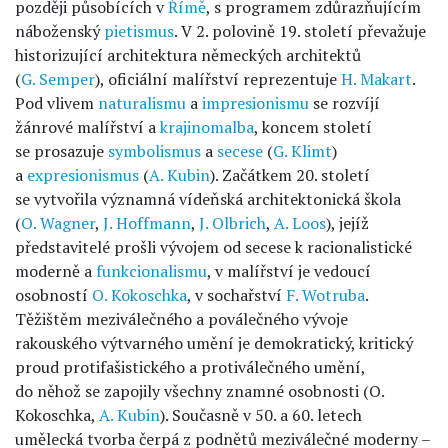
později působících v
Římě
, s programem zdůrazňujícím
náboženský
pietismus
. V 2. polovině 19. století převažuje
historizující architektura německých architektů
(
G. Semper
), oficiální malířství reprezentuje
H. Makart
.
Pod vlivem
naturalismu
a
impresionismu
se rozvíjí
žánrové malířství a
krajinomalba
, koncem století
se prosazuje
symbolismus
a
secese
(
G. Klimt
)
a
expresionismus
(
A. Kubin
). Začátkem 20. století
se vytvořila významná vídeňská architektonická škola
(
O. Wagner
,
J. Hoffmann
,
J. Olbrich
,
A. Loos
), jejíž
představitelé prošli vývojem od secese k racionalistické
moderně a
funkcionalismu
, v malířství je vedoucí
osobností
O. Kokoschka
, v sochařství
F. Wotruba
.
Těžištěm meziválečného a poválečného vývoje
rakouského výtvarného umění je demokratický, kritický
proud protifašistického a protiválečného umění,
do něhož se zapojily všechny znamné osobnosti (O.
Kokoschka,
A. Kubin
). Současně v 50. a 60. letech
umělecká tvorba čerpá z podnětů meziválečné moderny –