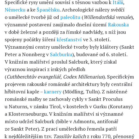
Specifické rysy umění souvisí s těsnou vazbou k
Itálii
,
Německu
a ke
Španělsku
. Archeologické nálezy svědčí
o umělecké tvorbě již od
paleolitu
(
Willendorfská venuše
),
významné postavení zaujímalo dnešní území
Rakouska
v době železné a později za římské nadvlády, s níž jsou
spojeny počátky šíření
křesťanství
ve 3. století.
Významnými centry umělecké tvorby byly kláštery (Sankt
Peter a Nonnberg v
Salcburku
), budované od 6. století.
V knižním malířství proslul Salcburk, který získal
výraznou inspiraci z irských předloh
(
Cuthberchtův evangeliář
,
Codex Millenarius
). Specifickým
projevem rakouské románské architektury byly centrální
hřbitovní kaple –
karnery
(Mödling, Tulln). Z nástěnné
románské malby se zachovaly cykly v Sankt Proculus
u Naturns, v zámku Tirol, v kostelech v Gurku (Korutany)
a Klosterneuburgu. V knižním malířství si významné
místo udržel Salcburk (bible v Admontu, antifonář
ze Sankt Peter). Z prací uměleckého řemesla patří
k nejdůležitějším tzv.
Tassilův kalich
z roku 770, přenosný