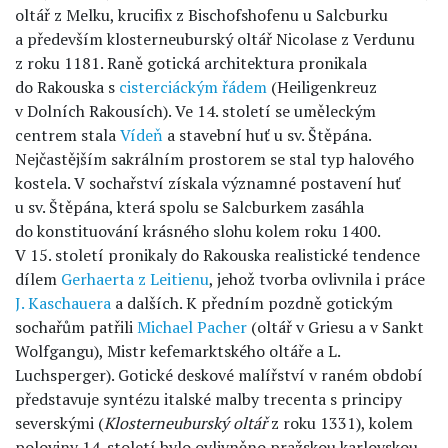
oltář z Melku, krucifix z Bischofshofenu u Salcburku
a především klosterneuburský oltář Nicolase z Verdunu
z roku 1181. Raně gotická architektura pronikala
do Rakouska s
cisterciáckým řádem
(Heiligenkreuz
v Dolních Rakousích). Ve 14. století se uměleckým
centrem stala
Vídeň
a stavební huť u sv. Štěpána.
Nejčastějším sakrálním prostorem se stal typ halového
kostela. V sochařství získala významné postavení huť
u sv. Štěpána, která spolu se Salcburkem zasáhla
do konstituování krásného slohu kolem roku 1400.
V 15. století pronikaly do Rakouska realistické tendence
dílem
Gerhaerta z Leitienu
, jehož tvorba ovlivnila i práce
J. Kaschauera
a dalších. K předním pozdně gotickým
sochařům patřili
Michael Pacher
(oltář v Griesu a v Sankt
Wolfgangu), Mistr kefemarktského oltáře a L.
Luchsperger). Gotické deskové malířství v raném období
představuje syntézu italské malby trecenta s principy
severskými (
Klosterneuburský oltář
z roku 1331), kolem
poloviny 14. století bylo ovlivněno pražskou karlovskou