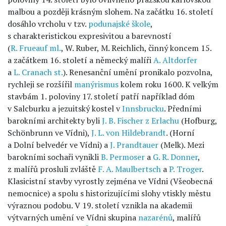
malbou a později krásným slohem. Na začátku 16. století
dosáhlo vrcholu v tzv.
podunajské škole
,
s charakteristickou expresivitou a barevností
(
R. Frueauf ml.
, W. Ruber, M. Reichlich, činný koncem 15.
a začátkem 16. století a německý malíři
A. Altdorfer
a
L. Cranach st.
). Renesanční umění pronikalo pozvolna,
rychleji se rozšířil
manýrismus
kolem roku 1600. K velkým
stavbám 1. poloviny 17. století patří například dóm
v Salcburku a jezuitský kostel v
Innsbrucku
. Předními
barokními architekty byli
J. B. Fischer z Erlachu
(Hofburg,
Schönbrunn ve Vídni),
J. L. von Hildebrandt
. (Horní
a Dolní belvedér ve Vídni) a
J. Prandtauer
(Melk). Mezi
barokními sochaři vynikli
B. Permoser
a
G. R. Donner
,
z malířů prosluli zvláště
F. A. Maulbertsch
a
P. Troger
.
Klasicistní stavby vyrostly zejména ve Vídni (Všeobecná
nemocnice) a spolu s historizujícími slohy vtiskly městu
výraznou podobu. V 19. století vznikla na akademii
výtvarných umění ve Vídni skupina
nazarénů
, malířů