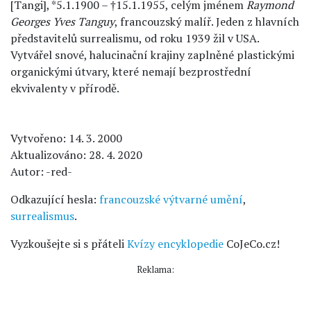
[Tangi], *5.1.1900 – †15.1.1955, celým jménem
Raymond
Georges Yves Tanguy
, francouzský malíř. Jeden z hlavních
představitelů surrealismu, od roku 1939 žil v USA.
Vytvářel snové, halucinační krajiny zaplněné plastickými
organickými útvary, které nemají bezprostřední
ekvivalenty v přírodě.
Vytvořeno: 14. 3. 2000
Aktualizováno: 28. 4. 2020
Autor: -red-
Odkazující hesla:
francouzské výtvarné umění
,
surrealismus
.
Vyzkoušejte si s přáteli
Kvízy encyklopedie
CoJeCo.cz!
Reklama: