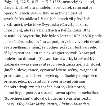
[Vágner], *22.5.1813 – †13.2.1883, německý skladatel,
dirigent, libretista a hudební spisovatel, reformátor
opery. V letech 1848–1849 se aktivně účastnil
revolučních událostí. V dalších letech žil převážně
v zahraničí, zvláště ve Švýcarsku (Curych, Luzern,
Tribschen), ale též v Benátkách a Paříži. Roku 1872
se usídlil v Bayreuthu, kde bylo v letech 1872–1876 podle
jeho záměru vybudováno za podpory obdivovatelů divadlo
Festspielhaus, v němž se dodnes pořádají festivaly jeho
děl (Bayreuther Festspiele). Wagner vytvořil koncepci
hudebního dramatu (Gesamtkunstwerk), které má být
dokonale vyváženou syntézou všech zúčastněných složek
(hudba, slovo, tanec, výtvarné řešení scény). Wagner si
proto sám psal i libreta svých oper. Osobitý kompoziční
princip, jehož podstatou je operní symfonismus,
charakterizují tzv. příznačné motivy (leitmotivy)
jednotlivých postav a situací, novou zpěvnou melodikou
(Sprechgesang) usiloval o hudební ztvárnění textu.
Opery:
Víly
,
Zákaz lásky
,
Rienzi
,
Bludný Holanďan
,