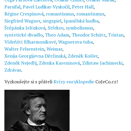
Parsifal
,
Pavel Ludikar-Vyskočil
,
Peter Hall
,
Régine Crespinová
,
romantismus
,
romantismus
,
Siegfried Wagner
,
singspiel
,
španělská hudba
,
Štěpánka Jelínková
,
Střekov
,
symbolismus
,
syntetické divadlo
,
Theo Adam
,
Theodor Schütz
,
Tristan
,
Vídeňští filharmonikové
,
Wagnerova tuba
,
Walter Felsenstein
,
Weimar
,
Xenija Georgijevna Děržinská
,
Zdeněk Košler
,
Zdeněk Nejedlý
,
Zdenka Kareninová
,
Zdistaw Jachimecki
,
Zdrávas
.
Vyzkoušejte si s přáteli
Kvízy encyklopedie
CoJeCo.cz!