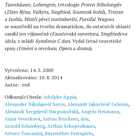
Tannhäuser
,
Lohengrin
, tetralogie
Prsten Nibelungův
(
Zlato Rýna
,
Valkýra
,
Siegfried
,
Soumrak bohů
),
Tristan
a Isolda
,
Mistří pěvci norimberští
,
Parsifal
. Wagner
se soustředil na tvorbu dramatickou, do ostatních oblastí
zasáhl jen výjimečně (
Faustovská ouvertura
,
Siegfriedova
idyla
, z mládí
Symfonie C dur
). Vydal četné teoretické
spisy (
Umění a revoluce
,
Opera a drama
).
Vytvořeno: 14. 3. 2000
Aktualizováno: 10. 8. 2014
Autor: -red-
Odkazující hesla:
Adolphe Appia
,
Alexander Nikolajevič Serov
,
Alexandr Jakovlevič Golovin
,
Alexandr Sergejevič Dargomyžskij
,
Angelo Neumann
,
Anna Veverková
,
Anton Bruckner
,
árie
,
Arnold Schönberg
,
Arthur Schopenhauer
,
Arturo Toscanini
,
Bayreuther Festspiele
,