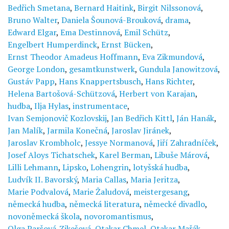
Bedřich Smetana
,
Bernard Haitink
,
Birgit Nilssonová
,
Bruno Walter
,
Daniela Šounová-Brouková
,
drama
,
Edward Elgar
,
Ema Destinnová
,
Emil Schütz
,
Engelbert Humperdinck
,
Ernst Bücken
,
Ernst Theodor Amadeus Hoffmann
,
Eva Zikmundová
,
George London
,
gesamtkunstwerk
,
Gundula Janowitzová
,
Gustáv Papp
,
Hans Knappertsbusch
,
Hans Richter
,
Helena Bartošová-Schützová
,
Herbert von Karajan
,
hudba
,
Ilja Hylas
,
instrumentace
,
Ivan Semjonovič Kozlovskij
,
Jan Bedřich Kittl
,
Ján Hanák
,
Jan Malík
,
Jarmila Konečná
,
Jaroslav Jiránek
,
Jaroslav Krombholc
,
Jessye Normanová
,
Jiří Zahradníček
,
Josef Aloys Tichatschek
,
Karel Berman
,
Libuše Márová
,
Lilli Lehmann
,
Lipsko
,
Lohengrin
,
lotyšská hudba
,
Ludvík II. Bavorský
,
Maria Callas
,
Maria Jeritza
,
Marie Podvalová
,
Marie Žaludová
,
meistergesang
,
německá hudba
,
německá literatura
,
německé divadlo
,
novoněmecká škola
,
novoromantismus
,
Olga Paršová-Zikešová
,
Otakar Chmel
,
Otakar Mařák
,