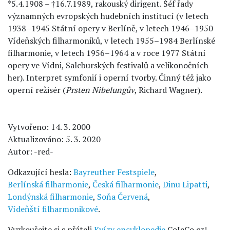
*5.4.1908 – †16.7.1989, rakouský dirigent. Šéf řady
významných evropských hudebních institucí (v letech
1938–1945 Státní opery v Berlíně, v letech 1946–1950
Vídeňských filharmoniků, v letech 1955–1984 Berlínské
filharmonie, v letech 1956–1964 a v roce 1977 Státní
opery ve Vídni, Salcburských festivalů a velikonočních
her). Interpret symfonií i operní tvorby. Činný též jako
operní režisér (
Prsten Nibelungův
, Richard Wagner).
Vytvořeno: 14. 3. 2000
Aktualizováno: 5. 3. 2020
Autor: -red-
Odkazující hesla:
Bayreuther Festspiele
,
Berlínská filharmonie
,
Česká filharmonie
,
Dinu Lipatti
,
Londýnská filharmonie
,
Soňa Červená
,
Vídeňští filharmonikové
.
Vyzkoušejte si s přáteli
Kvízy encyklopedie
CoJeCo.cz!