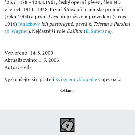
*26.7.1878 – †28.8.1961, český operní pěvec , člen ND
v letech 1911–1938. První
Števa
při brněnské premiéře
(roku 1904) a první
Laca
při pražském provedení (v roce
1916)
Janáčkovy
Její pastorkyně
, první č.
Tristan a Parsifal
(
R. Wagner
). Nejčastější role
Dalibor
(
B. Smetana
).
Vytvořeno: 14. 3. 2000
Aktualizováno: 1. 5. 2006
Autor: -red-
Vyzkoušejte si s přáteli
Kvízy encyklopedie
CoJeCo.cz!
Reklama: