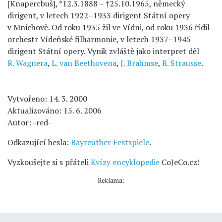
[Knapercbuš], *12.3.1888 – †25.10.1965, německý
dirigent, v letech 1922–1933 dirigent Státní opery
v Mnichově. Od roku 1935 žil ve Vídni, od roku 1936 řídil
orchestr Vídeňské filharmonie, v letech 1937–1945
dirigent Státní opery. Vynik zvláště jako interpret děl
R. Wagnera
,
L. van Beethovena
,
J. Brahmse
,
R. Strausse
.
Vytvořeno: 14. 3. 2000
Aktualizováno: 15. 6. 2006
Autor: -red-
Odkazující hesla:
Bayreuther Festspiele
.
Vyzkoušejte si s přáteli
Kvízy encyklopedie
CoJeCo.cz!
Reklama: