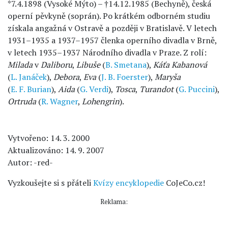
*7.4.1898 (Vysoké Mýto) – †14.12.1985 (Bechyně), česká
operní pěvkyně (soprán). Po krátkém odborném studiu
získala angažná v Ostravě a později v Bratislavě. V letech
1931–1935 a 1937–1957 členka operního divadla v Brně,
v letech 1935–1937 Národního divadla v Praze. Z rolí:
Milada
v
Daliboru
,
Libuše
(
B. Smetana
),
Káťa Kabanová
(
L. Janáček
),
Debora
,
Eva
(
J. B. Foerster
),
Maryša
(
E. F. Burian
),
Aida
(
G. Verdi
),
Tosca
,
Turandot
(
G. Puccini
),
Ortruda
(
R. Wagner
,
Lohengrin
).
Vytvořeno: 14. 3. 2000
Aktualizováno: 14. 9. 2007
Autor: -red-
Vyzkoušejte si s přáteli
Kvízy encyklopedie
CoJeCo.cz!
Reklama: