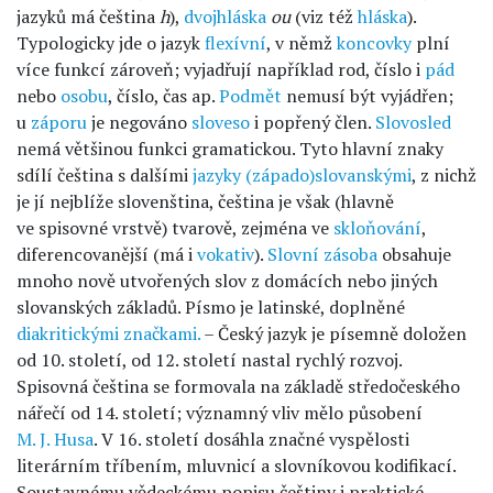
jazyků má čeština
h
),
dvojhláska
ou
(viz též
hláska
).
Typologicky jde o jazyk
flexívní
, v němž
koncovky
plní
více funkcí zároveň; vyjadřují například rod, číslo i
pád
nebo
osobu
, číslo, čas ap.
Podmět
nemusí být vyjádřen;
u
záporu
je negováno
sloveso
i popřený člen.
Slovosled
nemá většinou funkci gramatickou. Tyto hlavní znaky
sdílí čeština s dalšími
jazyky (západo)slovanskými
, z nichž
je jí nejblíže slovenština, čeština je však (hlavně
ve spisovné vrstvě) tvarově, zejména ve
skloňování
,
diferencovanější (má i
vokativ
).
Slovní zásoba
obsahuje
mnoho nově utvořených slov z domácích nebo jiných
slovanských základů. Písmo je latinské, doplněné
diakritickými značkami.
– Český jazyk je písemně doložen
od 10. století, od 12. století nastal rychlý rozvoj.
Spisovná čeština se formovala na základě středočeského
nářečí od 14. století; významný vliv mělo působení
M. J. Husa
. V 16. století dosáhla značné vyspělosti
literárním tříbením, mluvnicí a slovníkovou kodifikací.
Soustavnému vědeckému popisu češtiny i praktické