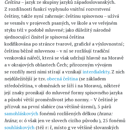
Čeština
– jazyk ze skupiny jazyků západoslovanských.
Z rozdílnosti funkcí vyplynulo vnitřní rozvrstvení
češtiny, takže nyní zahrnuje: češtinu spisovnou – užívá
se vesměs v projevech psaných, ve škole a ve veřejném
styku též v podobě mluvené; jako důležitý národně
sjednocující činitel je spisovná čeština
kodifikována po stránce tvarové, grafické a výslovnostní;
češtinu běžně mluvenou – v ní se rozlišují tradiční
venkovská nářečí, která se však udržují hlavně na Moravě
a v okrajových oblastech Čech; přirozeným vývojem
se rozdíly mezi nimi stírají a vznikají
interdialekty
. Z nich
nejdůležitější je tzv.
obecná čeština
(se základem
středočeština, v obměnách se šíří i na Moravu), některé
její znaky pronikají do mluvené formy spisovného jazyka
a působí větší proměnlivost jeho normy. – V češtině je
přízvuk na první slabice (na většině území), 5 párů
samohláskových
fonémů rozlišených délkou (
hrana:
hrána
; o: ó však jen ve slovech cizího původu ), 25 fonémů
souhláskových
(též r: ř, místo g ve většině slovanských