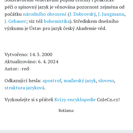
péči o spisovný jazyk je věnována pozornost zejména od
počátku
národního obrození
(
J. Dobrovský
,
J. Jungmann
,
J. Gebauer
; viz též
bohemistika
). Střediskem dnešního
výzkumu je Ústav pro jazyk český Akademie věd.
Vytvořeno: 14. 3. 2000
Aktualizováno: 6. 4. 2024
Autor: -red-
Odkazující hesla:
apostrof
,
maďarský jazyk
,
sloveso
,
struktura jazyková
.
Vyzkoušejte si s přáteli
Kvízy encyklopedie
CoJeCo.cz!
Reklama: