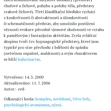
chuťové a čichové, pohybu a polohy těla, představy
zrakově čichové). Třetí klasifikační hledisko vychází
z konkrétnosti či abstraktnosti a úlomkovitosti
či schematičnosti představ, aby umožnilo postižení
věrnosti evokace původně vjemové zkušenosti ve vztahu
k paměťovým i fantazijním aktivitám. Zcela zvláštní
skupinu tvoří tzv. hypnagogické představy, které jsou
typické pro stav přechodu z bdělosti do spánku
(netečnou ospalost, malátnost) a svým charakterem
se blíží
halucinacím
.
Vytvořeno: 14. 3. 2000
Aktualizováno: 11. 7. 2006
Autor: -red-
Odkazující hesla:
komplex
,
nevědomí
,
Otto Selz
,
psychologický atomismus
,
učení
.