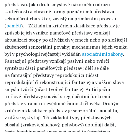
představa). Jako druh smyslově názorného odrazu
skutečnosti a obrazné formy poznání má představa
sekundární charakter, závislý na primárním procesu
(
paměti
). – Základním kritériem klasifikace představ je
způsob jejich vzniku: paměťové představy vznikají
aktualizací stopy po dřívějších vjemech nebo po složitější
zkušenosti senzoriální povahy; mechanismus jejich vzniku
byl v psychologii nejčastěji vykládán
asociačními zákony
.
Fantazijní představy vznikají pasívní nebo tvůrčí
syntézou částí paměfových představ; dělí se dále
na fantazijní představy reprodukující (účast
reprodukující či rekonstruující fantazie) a v užším slova
smyslu tvůrčí (účast tvořivé fantazie). Anticipační
a cílové představy souvisí s regulačními funkcemi
představ v rámci cílevědomé činnosti člověka. Druhým
kritériem klasifikace představ je senzoriální modalita,
v níž se vyskytují. Tři základní typy představových
obsahů (zrakový, sluchový, pohybový) doplňují další,
často kombinované smyslové modality (představy