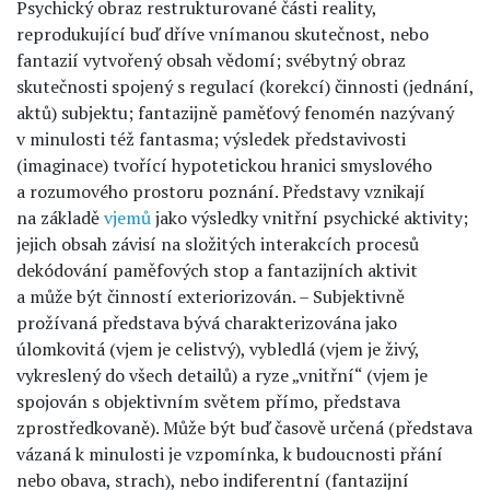
Psychický obraz restrukturované části reality,
reprodukující buď dříve vnímanou skutečnost, nebo
fantazií vytvořený obsah vědomí; svébytný obraz
skutečnosti spojený s regulací (korekcí) činnosti (jednání,
aktů) subjektu; fantazijně paměťový fenomén nazývaný
v minulosti též fantasma; výsledek představivosti
(imaginace) tvořící hypotetickou hranici smyslového
a rozumového prostoru poznání. Představy vznikají
na základě
vjemů
jako výsledky vnitřní psychické aktivity;
jejich obsah závisí na složitých interakcích procesů
dekódování paměfových stop a fantazijních aktivit
a může být činností exteriorizován. – Subjektivně
prožívaná představa bývá charakterizována jako
úlomkovitá (vjem je celistvý), vybledlá (vjem je živý,
vykreslený do všech detailů) a ryze „vnitřní“ (vjem je
spojován s objektivním světem přímo, představa
zprostředkovaně). Může být buď časově určená (představa
vázaná k minulosti je vzpomínka, k budoucnosti přání
nebo obava, strach), nebo indiferentní (fantazijní