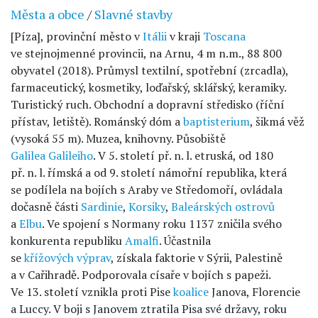
Města a obce
/
Slavné stavby
[Píza], provinční město v
Itálii
v kraji
Toscana
ve stejnojmenné provincii, na Arnu, 4 m n.m., 88 800
obyvatel (2018). Průmysl textilní, spotřební (zrcadla),
farmaceutický, kosmetiky, loďařský, sklářský, keramiky.
Turistický ruch. Obchodní a dopravní středisko (říční
přístav, letiště). Románský dóm a
baptisterium
, šikmá věž
(vysoká 55 m). Muzea, knihovny. Působiště
Galilea Galileiho
. V 5. století př. n. l. etruská, od 180
př. n. l. římská a od 9. století námořní republika, která
se podílela na bojích s Araby ve Středomoří, ovládala
dočasně části
Sardinie
,
Korsiky
,
Baleárských ostrovů
a
Elbu
. Ve spojení s Normany roku 1137 zničila svého
konkurenta republiku
Amalfi
. Účastnila
se
křížových výprav
, získala faktorie v Sýrii, Palestině
a v Cařihradě. Podporovala císaře v bojích s papeži.
Ve 13. století vznikla proti Pise
koalice
Janova, Florencie
a Luccy. V boji s Janovem ztratila Pisa své državy, roku