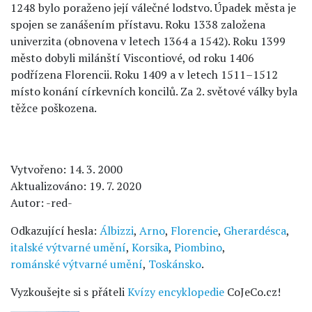
1248 bylo poraženo její válečné lodstvo. Úpadek města je
spojen se zanášením přístavu. Roku 1338 založena
univerzita (obnovena v letech 1364 a 1542). Roku 1399
město dobyli milánští Viscontiové, od roku 1406
podřízena Florencii. Roku 1409 a v letech 1511–1512
místo konání církevních koncilů. Za 2. světové války byla
těžce poškozena.
Vytvořeno: 14. 3. 2000
Aktualizováno: 19. 7. 2020
Autor: -red-
Odkazující hesla:
Álbizzi
,
Arno
,
Florencie
,
Gherardésca
,
italské výtvarné umění
,
Korsika
,
Piombino
,
románské výtvarné umění
,
Toskánsko
.
Vyzkoušejte si s přáteli
Kvízy encyklopedie
CoJeCo.cz!