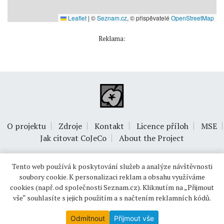
Leaflet
|
©
Seznam.cz
, © přispěvatelé
OpenStreetMap
Reklama:
O projektu
Zdroje
Kontakt
Licence příloh
MSE
Jak citovat CoJeCo
About the Project
Tento web používá k poskytování služeb a analýze návštěvnosti
soubory cookie. K personalizaci reklam a obsahu využíváme
cookies (např. od společnosti Seznam.cz). Kliknutím na „Přijmout
vše“ souhlasíte s jejich použitím a s načtením reklamních kódů.
© 1999-2026
OPTIMUS s.r.o.
Odmítnout
Přijmout vše