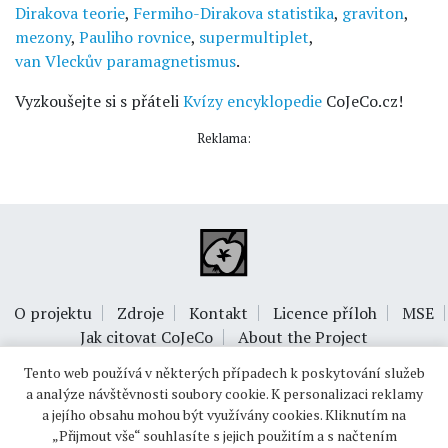
Dirakova teorie
,
Fermiho-Dirakova statistika
,
graviton
,
mezony
,
Pauliho rovnice
,
supermultiplet
,
van Vleckův paramagnetismus
.
Vyzkoušejte si s přáteli
Kvízy encyklopedie
CoJeCo.cz!
Reklama:
O projektu
Zdroje
Kontakt
Licence příloh
MSE
Jak citovat CoJeCo
About the Project
Tento web používá v některých případech k poskytování služeb
a analýze návštěvnosti soubory cookie. K personalizaci reklamy
a jejího obsahu mohou být využívány cookies. Kliknutím na
„Přijmout vše“ souhlasíte s jejich použitím a s načtením