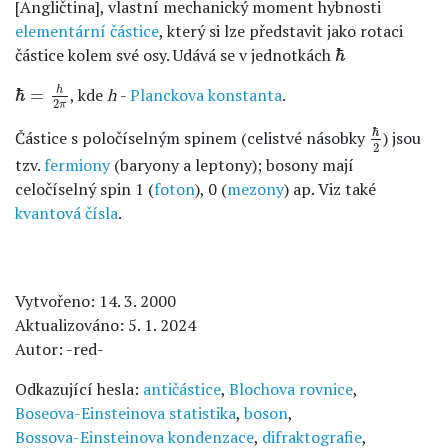
[Angličtina], vlastní mechanický moment hybnosti
elementární částice
, který si lze představit jako rotaci
ℏ
částice kolem své osy. Udává se v jednotkách
ℏ
ℏ
=
h
2
π
h
, kde
h
-
Planckova konstanta
.
ℏ
=
2
π
ℏ
2
ℏ
Částice s poločíselným spinem (celistvé násobky
) jsou
2
tzv.
fermiony
(baryony a leptony); bosony mají
celočíselný spin 1 (
foton
), 0 (
mezony
) ap. Viz také
kvantová čísla
.
Vytvořeno: 14. 3. 2000
Aktualizováno: 5. 1. 2024
Autor: -red-
Odkazující hesla:
antičástice
,
Blochova rovnice
,
Boseova-Einsteinova statistika
,
boson
,
Bossova-Einsteinova kondenzace
,
difraktografie
,