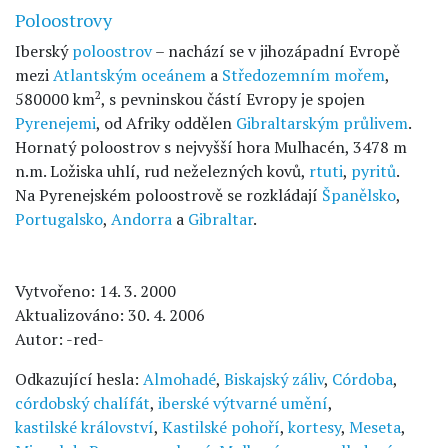
Poloostrovy
Iberský
poloostrov
– nachází se v jihozápadní Evropě
mezi
Atlantským oceánem
a
Středozemním mořem
,
2
580000 km
, s pevninskou částí Evropy je spojen
Pyrenejemi
, od Afriky oddělen
Gibraltarským průlivem
.
Hornatý poloostrov s nejvyšší hora Mulhacén, 3478 m
n.m. Ložiska uhlí, rud neželezných kovů,
rtuti
,
pyritů
.
Na Pyrenejském poloostrově se rozkládají
Španělsko
,
Portugalsko
,
Andorra
a
Gibraltar
.
Vytvořeno: 14. 3. 2000
Aktualizováno: 30. 4. 2006
Autor: -red-
Odkazující hesla:
Almohadé
,
Biskajský záliv
,
Córdoba
,
córdobský chalífát
,
iberské výtvarné umění
,
kastilské království
,
Kastilské pohoří
,
kortesy
,
Meseta
,