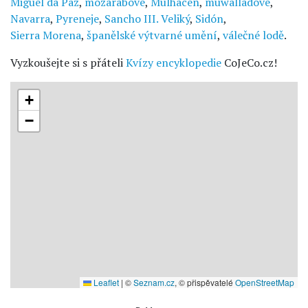
Miguel da Paz
,
mozarabové
,
Mulhacén
,
muwalladové
,
Navarra
,
Pyreneje
,
Sancho III. Veliký
,
Sidón
,
Sierra Morena
,
španělské výtvarné umění
,
válečné lodě
.
Vyzkoušejte si s přáteli
Kvízy encyklopedie
CoJeCo.cz!
+
−
Leaflet
|
©
Seznam.cz
, © přispěvatelé
OpenStreetMap