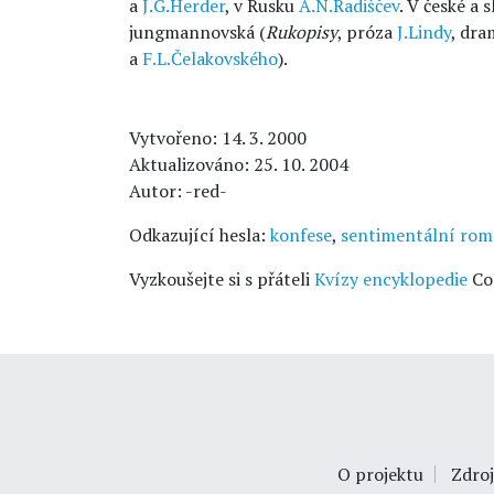
a
J.G.Herder
, v Rusku
A.N.Radiščev
. V české a 
jungmannovská (
Rukopisy
, próza
J.Lindy
, dr
a
F.L.Čelakovského
).
Vytvořeno: 14. 3. 2000
Aktualizováno: 25. 10. 2004
Autor: -red-
Odkazující hesla:
konfese
,
sentimentální ro
Vyzkoušejte si s přáteli
Kvízy encyklopedie
Co
O projektu
Zdroj