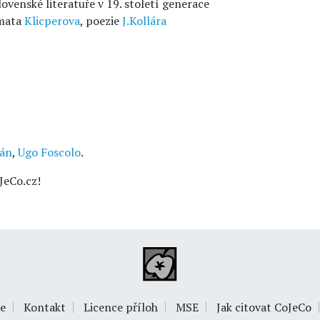
slovenské literatuře v 19. století generace
amata
Klicperova
, poezie
J.Kollára
mán
,
Ugo Foscolo
.
JeCo.cz!
e
Kontakt
Licence příloh
MSE
Jak citovat CoJeCo