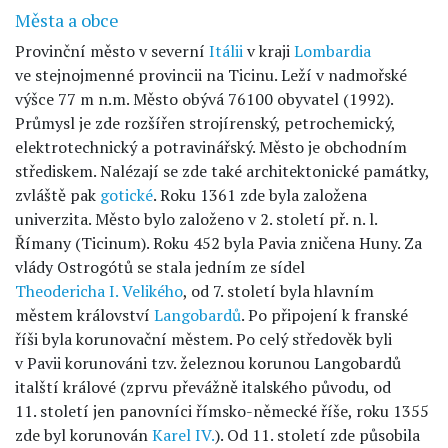
Města a obce
Provinční město v severní
Itálii
v kraji
Lombardia
ve stejnojmenné provincii na Ticinu. Leží v nadmořské
výšce 77 m n.m. Město obývá 76100 obyvatel (1992).
Průmysl je zde rozšířen strojírenský, petrochemický,
elektrotechnický a potravinářský. Město je obchodním
střediskem. Nalézají se zde také architektonické památky,
zvláště pak
gotické
. Roku 1361 zde byla založena
univerzita. Město bylo založeno v 2. století př. n. l.
Římany (Ticinum). Roku 452 byla Pavia zničena Huny. Za
vlády Ostrogótů se stala jedním ze sídel
Theodericha I. Velikého
, od 7. století byla hlavním
městem království
Langobardů
. Po připojení k franské
říši byla korunovační městem. Po celý středověk byli
v Pavii korunováni tzv. železnou korunou Langobardů
italští králové (zprvu převážně italského původu, od
11. století jen panovníci římsko-německé říše, roku 1355
zde byl korunován
Karel IV.
). Od 11. století zde působila