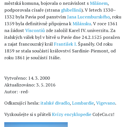
městská komuna, bojovala o nezávislost s
Milánem
,
podporovala císaře (strana
ghibellinů
). V letech 1330–
1332 byla Pavia pod panstvím
Jana Lucemburského
, roku
1359 byla definitivně připojena k
Milánsku
. V roce 1361
na žádost
Viscontiů
zde založil Karel IV. univerzitu. Za
italských válek byl v bitvě u Pavie dne 24.2.1525 poražen
a zajat francouzský král
František I.
Španěly. Od roku
1859 se stala součástí království Sardinie-Piemont, od
roku 1861 je součástí Itálie.
Vytvořeno: 14. 3. 2000
Aktualizováno: 3. 5. 2016
Autor: -red-
Odkazující hesla:
italské divadlo
,
Lombardie
,
Vigevano
.
Vyzkoušejte si s přáteli
Kvízy encyklopedie
CoJeCo.cz!