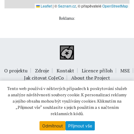
Leaflet
|
©
Seznam.cz
, © přispěvatelé
OpenStreetMap
Reklama:
O projektu
Zdroje
Kontakt
Licence příloh
MSE
Jak citovat CoJeCo
About the Project
Tento web používá v některých případech k poskytování služeb
a analýze návštěvnosti soubory cookie. K personalizaci reklamy
a jejího obsahu mohou být využívány cookies. Kliknutím na
„Přijmout vše“ souhlasíte s jejich použitím a s načtením
reklamních kódů.
© 1999-2026
OPTIMUS s.r.o.
Odmítnout
Přijmout vše