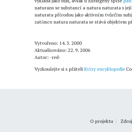
vykládá jako bůh, avšak u Euriugeny spíše
pant
naturans se substancí a natura naturata s jej
naturata přírodou jako aktivním tvůrčím subj
zatímco natura naturata se stává objektem p
Vytvořeno: 14. 3. 2000
Aktualizováno: 22. 9. 2006
Autor: -red-
Vyzkoušejte si s přáteli
Kvízy encyklopedie
Co
O projektu
Zdroj