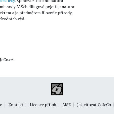
eisticky
. Spinoza ztotožnil naturu
ími mody. V Schellingově pojetí je natura
ektem a je předmětem filozofie přírody,
řírodních věd.
JeCo.cz!
e
Kontakt
Licence příloh
MSE
Jak citovat CoJeCo