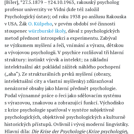
[Bíler], *27.5.1879 – †24.10.1963, rakouský psycholog
profesor univerzity ve Vídni (kde též založil
Psychologický ústav); od roku 1938 po anšlusu Rakouska
v USA. Žák
O. Külpeho
, v prvém období své činnosti
stoupenec
würzburské školy
, dával z psychologických
metod přednost introspekci a experimentu. Zabýval
se výzkumem myšlení a řeči, vnímání a výrazu, dětskou
a vývojovou psychologii. V psychice rozlišoval tři hlavní
struktury: instinkt výcvik a intelekt; za základní
intelektuální akt pokládal zážitek náhlého pochopení
(„aha“). Ze strukturálních prvků myšlení (obrazy,
intelektuální city a vlastní myšlenky) zdůrazňoval
nenázorné obsahy jako hlavní předmět psychologie.
Podal významné práce o řeci jako sdělovacím systému
s výrazovou, znakovou a zobrazující funkcí. Východisko
z krize psychologie spatřoval v syntéze subjektivně
psychologických, objektivně psychologických a kulturně
historických přístupů. Ovlivnil i vývoj moderní lingvistiky.
Hlavní díla:
Die Krise der Psychologie
(
Krize psychologie
),