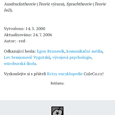
Ausdruckstheorie
(
Teorie výrazu
),
Sprachtheorie
(
Teorie
řeči
).
Vytvořeno: 14. 3. 2000
Aktualizováno: 24. 7. 2006
Autor: -red-
Odkazující hesla:
Egon Brunswik
,
komunikační média
,
Lev Semjonovič Vygotskij
,
vývojová psychologie
,
würzburská škola
.
Vyzkoušejte si s přáteli
Kvízy encyklopedie
CoJeCo.cz!
Reklama: