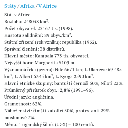
Státy
/
Afrika
/
V Africe
Stát v Africe.
2
Rozloha: 248038 km
.
Počet obyvatel: 22167 tis. (1998).
2
Hustota zalidnění: 89 obyv./km
.
Státní zřízení (rok vzniku): republika (1962).
Správní členění: 38 distriktů.
Hlavní město: Kampala 773 tis. obyvatel.
Nejvyšší hora: Margherita 5109 m.
Významná řeka (jezera): Nile 6671 km; L. Ukerewe 69 485
2
2
2
km
, L. Albert 5345 km
, L. Kyoga 2590 km
.
Hlavní etnické skupiny: bantuští černoši 60%, Niloti 23%.
Průměrný přírůstek obyr.: 2,8% (1991–96).
Úřední jazyk: angličtina.
Gramotnost: 62%.
Náboženství: římští katolíci 50%, protestanti 29%,
muslimové 7%.
Měno: 1 ugandský šilink (UGX) = 100 centů.