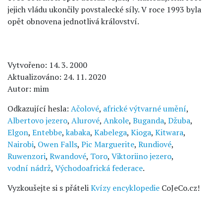
jejich vládu ukončily povstalecké síly. V roce 1993 byla
opět obnovena jednotlivá království.
Vytvořeno: 14. 3. 2000
Aktualizováno: 24. 11. 2020
Autor: mim
Odkazující hesla:
Ačolové
,
africké výtvarné umění
,
Albertovo jezero
,
Alurové
,
Ankole
,
Buganda
,
Džuba
,
Elgon
,
Entebbe
,
kabaka
,
Kabelega
,
Kioga
,
Kitwara
,
Nairobi
,
Owen Falls
,
Pic Marguerite
,
Rundiové
,
Ruwenzori
,
Rwandové
,
Toro
,
Viktoriino jezero
,
vodní nádrž
,
Východoafrická federace
.
Vyzkoušejte si s přáteli
Kvízy encyklopedie
CoJeCo.cz!