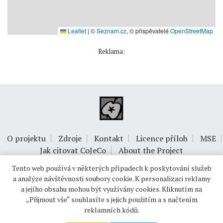
Leaflet
|
©
Seznam.cz
, © přispěvatelé
OpenStreetMap
Reklama:
O projektu
Zdroje
Kontakt
Licence příloh
MSE
Jak citovat CoJeCo
About the Project
Tento web používá v některých případech k poskytování služeb
a analýze návštěvnosti soubory cookie. K personalizaci reklamy
a jejího obsahu mohou být využívány cookies. Kliknutím na
„Přijmout vše“ souhlasíte s jejich použitím a s načtením
reklamních kódů.
© 1999-2026
OPTIMUS s.r.o.