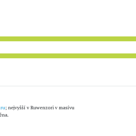
iru
; nejvyšší v Ruwenzori v masívu
ěna.