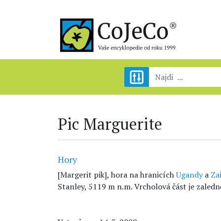
Pic Marguerite
Hory
[Margerit pik], hora na hranicích
Ugandy
a
Za
Stanley, 5119 m n.m. Vrcholová část je zaledn