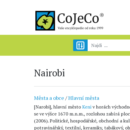
Nairobi
Města a obce
/
Hlavní města
[Narobi], hlavní město
Keni
v horách východně
se ve výšce 1670 m.n.m., rozlohou zabírá plo
(2006). Politické, hospodářské, obchodní a ku
potravinářský, textilní, keramiky, tabákový, 