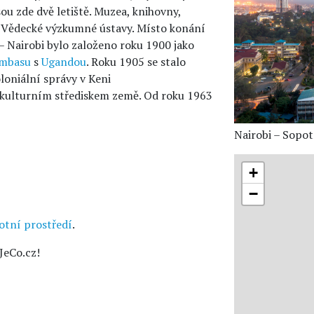
sou zde dvě letiště. Muzea, knihovny,
. Vědecké výzkumné ústavy. Místo konání
 Nairobi bylo založeno roku 1900 jako
mbasu
s
Ugandou
. Roku 1905 se stalo
oniální správy v Keni
 kulturním střediskem země. Od roku 1963
Nairobi – Sopot
+
−
otní prostředí
.
JeCo.cz!