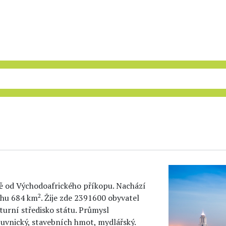
 od Východoafrického příkopu. Nachází
2
chu 684 km
. Žije zde 2391600 obyvatel
lturní středisko státu. Průmysl
obuvnický, stavebních hmot, mydlářský.