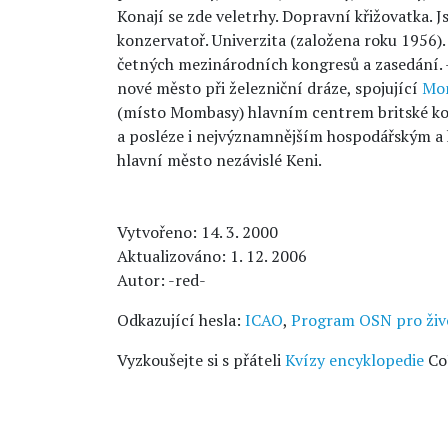
Konají se zde veletrhy. Dopravní křižovatka. J
konzervatoř. Univerzita (založena roku 1956)
četných mezinárodních kongresů a zasedání. –
nové město při železniční dráze, spojující
Mo
(místo Mombasy) hlavním centrem britské kol
a posléze i nejvýznamnějším hospodářským a
hlavní město nezávislé Keni.
Vytvořeno: 14. 3. 2000
Aktualizováno: 1. 12. 2006
Autor: -red-
Odkazující hesla:
ICAO
,
Program OSN pro živ
Vyzkoušejte si s přáteli
Kvízy encyklopedie
Co