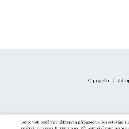
O projektu
Zdroj
Tento web používá v některých případech k poskytování slu
využívány cookies. Kliknutím na „Přijmout vše“ souhlasíte s