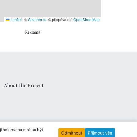
Leaflet
|
©
Seznam.cz
, © přispěvatelé
OpenStreetMap
Reklama:
About the Project
ejího obsahu mohou být
Odmítnout
Přijmout vše