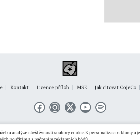
e
Kontakt
Licence příloh
MSE
Jak citovat CoJeCo
© 1999-2026
OPTIMUS s.r.o.
žeb a analýze návštěvnosti soubory cookie. K personalizaci reklamy a j
 jejich použitím a s načtením reklamních kódů.