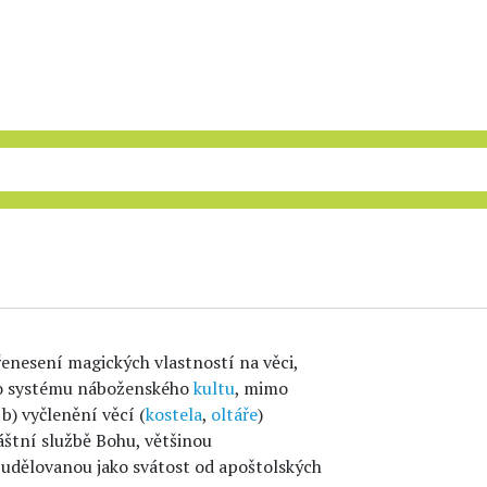
přenesení magických vlastností na věci,
 do systému náboženského
kultu
, mimo
b) vyčlenění věcí (
kostela
,
oltáře
)
áštní službě Bohu, většinou
, udělovanou jako svátost od apoštolských