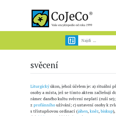
svěcení
Liturgický
úkon, jehož účelem je: a) rituální 
osoby a místa, jež se tímto aktem začleňují
rámec daného kultu svěcení neplatí (ruší se); 
z
profánního
užívání; c) ustavení osoby k zvl
s třístupňovou ordinací (
jáhen
,
kněz
,
biskup
)