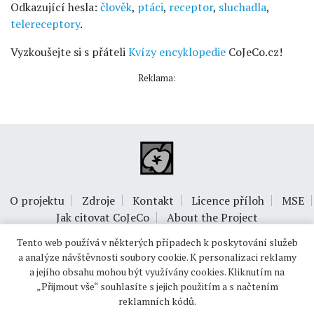
Odkazující hesla:
člověk
,
ptáci
,
receptor
,
sluchadla
,
telereceptory
.
Vyzkoušejte si s přáteli
Kvízy encyklopedie
CoJeCo.cz!
Reklama:
O projektu
Zdroje
Kontakt
Licence příloh
MSE
Jak citovat CoJeCo
About the Project
Tento web používá v některých případech k poskytování služeb
a analýze návštěvnosti soubory cookie. K personalizaci reklamy
a jejího obsahu mohou být využívány cookies. Kliknutím na
„Přijmout vše“ souhlasíte s jejich použitím a s načtením
reklamních kódů.
© 1999-2026
OPTIMUS s.r.o.