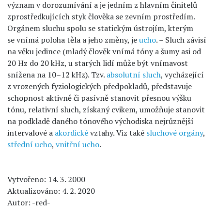
význam v dorozumívání a je jedním z hlavním činitelů
zprostředkujících styk člověka se zevním prostředím.
Orgánem sluchu spolu se statickým ústrojím, kterým
se vnímá poloha těla a jeho změny, je
ucho
. – Sluch závisí
na věku jedince (mladý člověk vnímá tóny a šumy asi od
20 Hz do 20 kHz, u starých lidí může být vnímavost
snížena na 10–12 kHz). Tzv.
absolutní sluch
, vycházející
z vrozených fyziologických předpokladů, představuje
schopnost aktivně či pasívně stanovit přesnou výšku
tónu, relativní sluch, získaný cvikem, umožňuje stanovit
na podkladě daného tónového východiska nejrůznější
intervalové a
akordické
vztahy. Viz také
sluchové orgány
,
střední ucho
,
vnitřní ucho
.
Vytvořeno: 14. 3. 2000
Aktualizováno: 4. 2. 2020
Autor: -red-