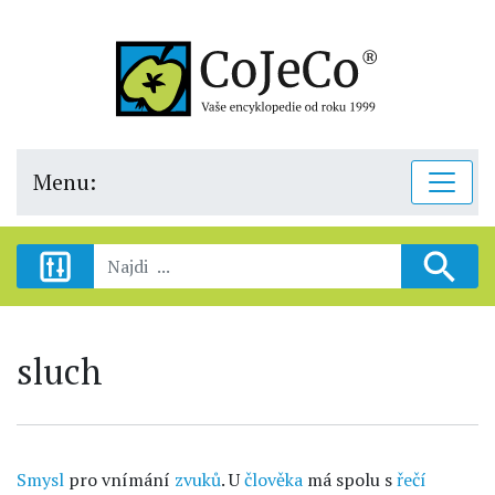
Menu:
sluch
Smysl
pro vnímání
zvuků
. U
člověka
má spolu s
řečí