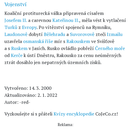
Vojenství
Koaliční protiturecká válka připravená císařem
Josefem II.
a carevnou
Kateřinou II.
, měla vést k vytlačení
Turků
z
Evropy
. Po vítězství spojenců na Rymniku,
Laudonově
dobytí
Bělehradu
a
Suvorovově
zteči
Izmailu
uzavřela
osmanská říše
mír s
Rakouskem
ve Svišťově
a s
Ruskem
v Jasích. Rusko ovládlo pobřeží
Černého moře
od
Kerče
k ústí Dněstru, Rakousko za cenu neúměrných
ztrát dosáhlo jen nepatrných územních zisků.
Vytvořeno: 14. 3. 2000
Aktualizováno: 2. 1. 2022
Autor: -red-
Vyzkoušejte si s přáteli
Kvízy encyklopedie
CoJeCo.cz!
Reklama: