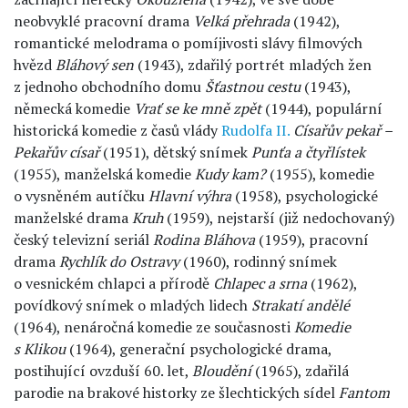
neobvyklé pracovní drama
Velká přehrada
(1942),
romantické melodrama o pomíjivosti slávy filmových
hvězd
Bláhový sen
(1943), zdařilý portrét mladých žen
z jednoho obchodního domu
Šťastnou cestu
(1943),
německá komedie
Vrať se ke mně zpět
(1944), populární
historická komedie z časů vlády
Rudolfa II.
Císařův pekař –
Pekařův císař
(1951), dětský snímek
Punťa a čtyřlístek
(1955), manželská komedie
Kudy kam?
(1955), komedie
o vysněném autíčku
Hlavní výhra
(1958), psychologické
manželské drama
Kruh
(1959), nejstarší (již nedochovaný)
český televizní seriál
Rodina Bláhova
(1959), pracovní
drama
Rychlík do Ostravy
(1960), rodinný snímek
o vesnickém chlapci a přírodě
Chlapec a srna
(1962),
povídkový snímek o mladých lidech
Strakatí andělé
(1964), nenáročná komedie ze současnosti
Komedie
s Klikou
(1964), generační psychologické drama,
postihující ovzduší 60. let,
Bloudění
(1965), zdařilá
parodie na brakové historky ze šlechtických sídel
Fantom