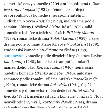
z americké crazy komedie těžící a stále oblíbená taškařice
Eva tropí hlouposti
(1939), zřejmě nejzdařilejší
prvorepubliková komedie s nezapomenutelným
Oldřichem Novým
Kristián
(1939), melodrama podle
románu Růženy Utěšilové
Lízino štěstí
(1939), milá
komedie o babičce a jejích vnučkách
Příklady táhnou
(1939), romantické drama
Tulák Macoun
(1939), slzavé
drama podle románu Marie Křížové
V pokušení
(1939),
studentská komedie
Studujeme za školou
(1939),
burianovská
komedie podle divadelní hry Gustava Davise
Katakomby
(1940), komedie o trampotách mladého
manželského páru
Konečně sami
(1940), nenáročná
hudební komedie
Okénko do nebe
(1940), milostná
romance podle románu Viléma Mrštíka
Pohádka máje
(1940), romantické drama
Rukavička
(1941), úspěšná
komedie o jednom zchátralém dědictví
Hotel Modrá
hvězda
(1941), úspěšná situační komedie, v níž si O. Nový
neuvěřitelně vymýšlí,
Roztomilý člověk
(1941), drama
začínající herečky
Okouzlená
(1942), ve své době