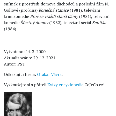
snímek z prostředí domova důchodců a poslední film N.
Gollové (pro kina)
Konečná stanice
(1981), televizní
krimikomedie
Proč se vraždí starší dámy
(1981), televizní
komedie
Šťastný domov
(1982), televizní seriál
Sanitka
(1984).
Vytvořeno: 14. 3. 2000
Aktualizováno: 29. 12. 2021
Autor: PST
Odkazující hesla:
Otakar Vávra
.
Vyzkoušejte si s přáteli
Kvízy encyklopedie
CoJeCo.cz!