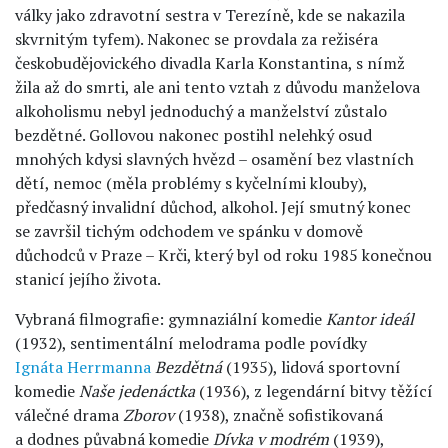
války jako zdravotní sestra v Terezíně, kde se nakazila
skvrnitým tyfem). Nakonec se provdala za režiséra
českobudějovického divadla Karla Konstantina, s nímž
žila až do smrti, ale ani tento vztah z důvodu manželova
alkoholismu nebyl jednoduchý a manželství zůstalo
bezdětné. Gollovou nakonec postihl nelehký osud
mnohých kdysi slavných hvězd – osamění bez vlastních
dětí, nemoc (měla problémy s kyčelními klouby),
předčasný invalidní důchod, alkohol. Její smutný konec
se završil tichým odchodem ve spánku v domově
důchodců v Praze – Krči, který byl od roku 1985 konečnou
stanicí jejího života.
Vybraná filmografie: gymnaziální komedie
Kantor ideál
(1932), sentimentální melodrama podle povídky
Ignáta Herrmanna
Bezdětná
(1935), lidová sportovní
komedie
Naše jedenáctka
(1936), z legendární bitvy těžící
válečné drama
Zborov
(1938), značně sofistikovaná
a dodnes půvabná komedie
Dívka v modrém
(1939),