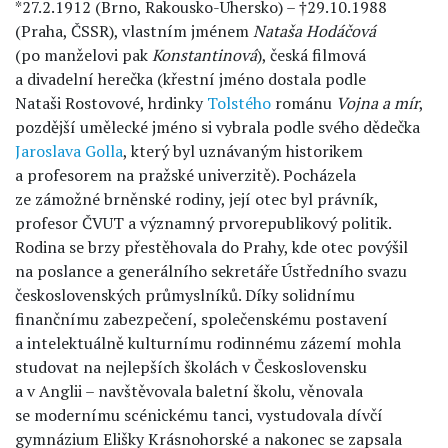
*27.2.1912 (Brno, Rakousko-Uhersko) – †29.10.1988
(Praha, ČSSR), vlastním jménem
Nataša Hodáčová
(po manželovi pak
Konstantinová
), česká filmová
a divadelní herečka (křestní jméno dostala podle
Nataši Rostovové, hrdinky
Tolstého
románu
Vojna a mír
,
pozdější umělecké jméno si vybrala podle svého dědečka
Jaroslava Golla
, který byl uznávaným historikem
a profesorem na pražské univerzitě). Pocházela
ze zámožné brněnské rodiny, její otec byl právník,
profesor ČVUT a významný prvorepublikový politik.
Rodina se brzy přestěhovala do Prahy, kde otec povýšil
na poslance a generálního sekretáře Ústředního svazu
československých průmyslníků. Díky solidnímu
finančnímu zabezpečení, společenskému postavení
a intelektuálně kulturnímu rodinnému zázemí mohla
studovat na nejlepších školách v Československu
a v Anglii – navštěvovala baletní školu, věnovala
se modernímu scénickému tanci, vystudovala dívčí
gymnázium Elišky Krásnohorské a nakonec se zapsala