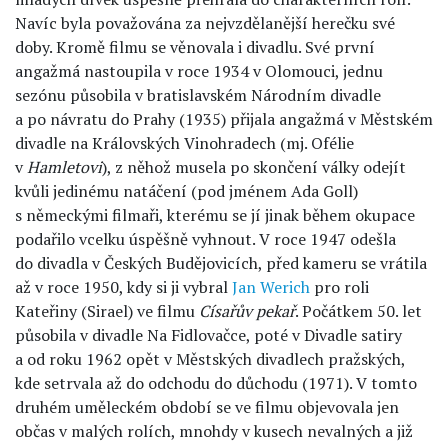
Navíc byla považována za nejvzdělanější herečku své
doby. Kromě filmu se věnovala i divadlu. Své první
angažmá nastoupila v roce 1934 v Olomouci, jednu
sezónu působila v bratislavském Národním divadle
a po návratu do Prahy (1935) přijala angažmá v Městském
divadle na Královských Vinohradech (mj. Ofélie
v
Hamletovi
), z něhož musela po skončení války odejít
kvůli jedinému natáčení (pod jménem Ada Goll)
s německými filmaři, kterému se jí jinak během okupace
podařilo vcelku úspěšně vyhnout. V roce 1947 odešla
do divadla v Českých Budějovicích, před kameru se vrátila
až v roce 1950, kdy si ji vybral
Jan Werich
pro roli
Kateřiny (Sirael) ve filmu
Císařův pekař
. Počátkem 50. let
působila v divadle Na Fidlovačce, poté v Divadle satiry
a od roku 1962 opět v Městských divadlech pražských,
kde setrvala až do odchodu do důchodu (1971). V tomto
druhém uměleckém období se ve filmu objevovala jen
občas v malých rolích, mnohdy v kusech nevalných a již