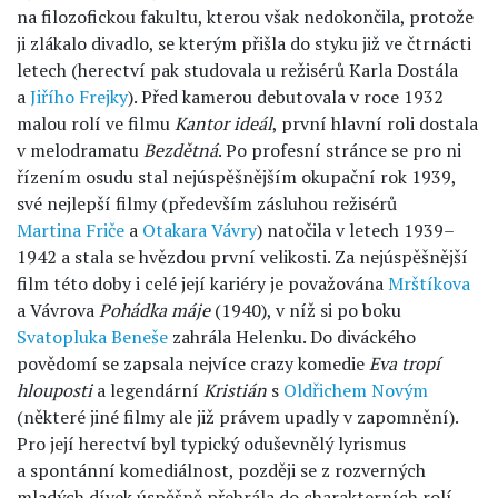
na filozofickou fakultu, kterou však nedokončila, protože
ji zlákalo divadlo, se kterým přišla do styku již ve čtrnácti
letech (herectví pak studovala u režisérů Karla Dostála
a
Jiřího Frejky
). Před kamerou debutovala v roce 1932
malou rolí ve filmu
Kantor ideál
, první hlavní roli dostala
v melodramatu
Bezdětná
. Po profesní stránce se pro ni
řízením osudu stal nejúspěšnějším okupační rok 1939,
své nejlepší filmy (především zásluhou režisérů
Martina Friče
a
Otakara Vávry
) natočila v letech 1939–
1942 a stala se hvězdou první velikosti. Za nejúspěšnější
film této doby i celé její kariéry je považována
Mrštíkova
a Vávrova
Pohádka máje
(1940), v níž si po boku
Svatopluka Beneše
zahrála Helenku. Do diváckého
povědomí se zapsala nejvíce crazy komedie
Eva tropí
hlouposti
a legendární
Kristián
s
Oldřichem Novým
(některé jiné filmy ale již právem upadly v zapomnění).
Pro její herectví byl typický oduševnělý lyrismus
a spontánní komediálnost, později se z rozverných
mladých dívek úspěšně přehrála do charakterních rolí.