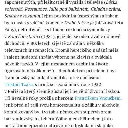
zapomenutých, příležitostně ji využila i televize (
Láska
vojenská
,
Restaurace
,
Julie pod balkónem
,
Chladna zrána
,
Sňatky z rozumu
). Jejím posledním úspěšným snímkem
byla divácky vděčná komedie
Drahé tety a já
(bláznivá teta
Fany), definitivně se s filmem rozloučila symbolicky
v
Konečné stanici
(1981), jejíž děj se odehrával v domově
důchodců. V 80. letech si ještě zahrála v několika
televizních inscenacích. Kromě hereckého nadání měla
i talent hudební (hrála výborně na klavír) a ovládala
několik jazyků. V jejím nesnadném osobním životě
figurovalo několik mužů – dlouholetým přítelem jí byl
francouzský básník, dramatik a otec dadaismu
Tristan Tzara
, s nímž se seznámila v roce 1932
v Paříži a který zřejmě zůstal její největší životní láskou.
Tři nevalné roky prožila s hercem
Františkem Vnoučkem
,
jenž před ní tajil svou homosexualitu a zálibu v alkoholu,
komplikovaný byl i vztah s německým supervizorem
barrandovských ateliérů Wilhelmem Söhnelem (tuto
nešťastnou epizodu dobrovolně odpykala na sklonku