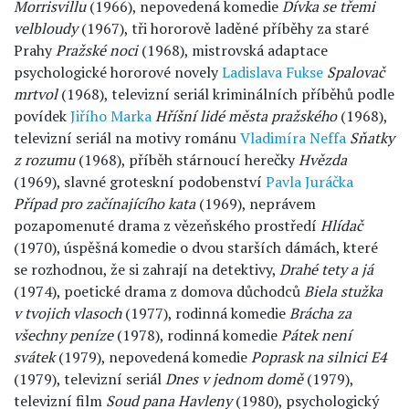
Morrisvillu
(1966), nepovedená komedie
Dívka se třemi
velbloudy
(1967), tři hororově laděné příběhy za staré
Prahy
Pražské noci
(1968), mistrovská adaptace
psychologické hororové novely
Ladislava Fukse
Spalovač
mrtvol
(1968), televizní seriál kriminálních příběhů podle
povídek
Jiřího Marka
Hříšní lidé města pražského
(1968),
televizní seriál na motivy románu
Vladimíra Neffa
Sňatky
z rozumu
(1968), příběh stárnoucí herečky
Hvězda
(1969), slavné groteskní podobenství
Pavla Juráčka
Případ pro začínajícího kata
(1969), neprávem
pozapomenuté drama z vězeňského prostředí
Hlídač
(1970), úspěšná komedie o dvou starších dámách, které
se rozhodnou, že si zahrají na detektivy,
Drahé tety a já
(1974), poetické drama z domova důchodců
Biela stužka
v tvojich vlasoch
(1977), rodinná komedie
Brácha za
všechny peníze
(1978), rodinná komedie
Pátek není
svátek
(1979), nepovedená komedie
Poprask na silnici E4
(1979), televizní seriál
Dnes v jednom domě
(1979),
televizní film
Soud pana Havleny
(1980), psychologický