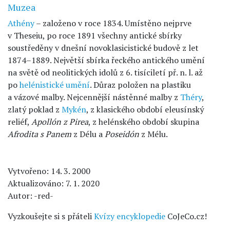
Muzea
Athény
– založeno v roce 1834. Umístěno nejprve
v Theseiu, po roce 1891 všechny antické sbírky
soustředěny v dnešní novoklasicistické budově z let
1874–1889. Největší sbírka řeckého antického umění
na světě od neolitických idolů z 6. tisíciletí př. n. l. až
po
helénistické umění
. Důraz položen na plastiku
a vázové malby. Nejcennější nástěnné malby z
Théry
,
zlatý poklad z
Mykén
, z klasického období eleusínský
reliéf,
Apollón z Pirea
, z helénského období skupina
Afrodita s Panem
z Délu a
Poseidón
z Mélu.
Vytvořeno: 14. 3. 2000
Aktualizováno: 7. 1. 2020
Autor: -red-
Vyzkoušejte si s přáteli
Kvízy encyklopedie
CoJeCo.cz!