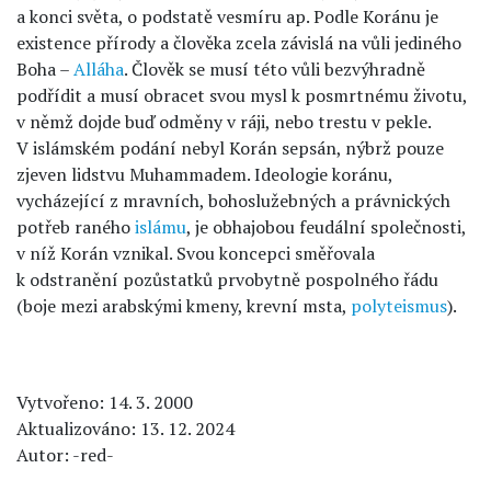
a konci světa, o podstatě vesmíru ap. Podle Koránu je
existence přírody a člověka zcela závislá na vůli jediného
Boha –
Alláha
. Člověk se musí této vůli bezvýhradně
podřídit a musí obracet svou mysl k posmrtnému životu,
v němž dojde buď odměny v ráji, nebo trestu v pekle.
V islámském podání nebyl Korán sepsán, nýbrž pouze
zjeven lidstvu Muhammadem. Ideologie koránu,
vycházející z mravních, bohoslužebných a právnických
potřeb raného
islámu
, je obhajobou feudální společnosti,
v níž Korán vznikal. Svou koncepci směřovala
k odstranění pozůstatků prvobytně pospolného řádu
(boje mezi arabskými kmeny, krevní msta,
polyteismus
).
Vytvořeno: 14. 3. 2000
Aktualizováno: 13. 12. 2024
Autor: -red-