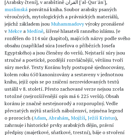
[Arabsky čtení], v arabštině القرآن‎‎ ['al-Qurʾān'],
muslimská
posvátná kniha. Soubor arabsky psaných
věroučných, mytologických a právnických materiálů,
jejichž základem jsou
Muhammadovy
výroky pronášené
v
Mekce
a
Medíně
, šířené hlasateli ranného islámu. Je
rozdělen do 114 súr (kapitol), majících názvy podle svého
obsahu (například súra Josefova o příbězích Josefa
Egyptského) a jsou členěny do veršů. Nejstarší súry jsou
stručné a poetické, pozdější rozvláčnější, většinu tvoří
súry mecké. Texty Koránu byly postupně sjednocovány,
kolem roku 650 kanonizovány a sestaveny v jednotnou
knihu, jejíž opis se po zničení nezrevidovaných textů
ustálil v 8. století. Přesto zachované verze nejsou zcela
totožné (nejrozšířenější opis má 6 225 veršů). Obsah
koránu je značně nestejnorodý a rozporuplný. Vedle
převzatých mýtů starších nábožensví, zejména legend
o prorocích (
Adam
,
Abrahám
,
Mojžíš
,
Ježíš Kristus
),
zahrnuje i historické prvky arabských dějin, právní
předpisy (majetkové, sňatkové, trestní), báje o stvoření