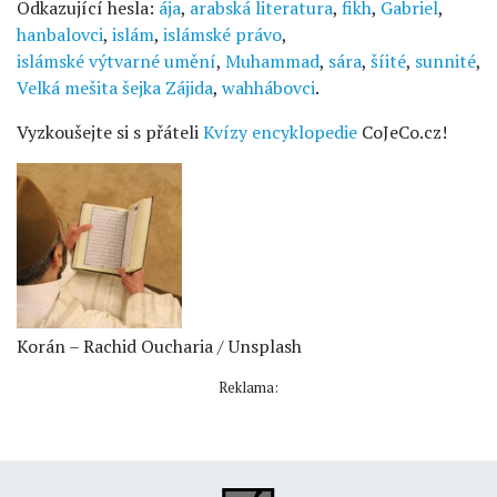
Odkazující hesla:
ája
,
arabská literatura
,
fikh
,
Gabriel
,
hanbalovci
,
islám
,
islámské právo
,
islámské výtvarné umění
,
Muhammad
,
sára
,
šíité
,
sunnité
,
Velká mešita šejka Zájida
,
wahhábovci
.
Vyzkoušejte si s přáteli
Kvízy encyklopedie
CoJeCo.cz!
Korán – Rachid Oucharia / Unsplash
Reklama: