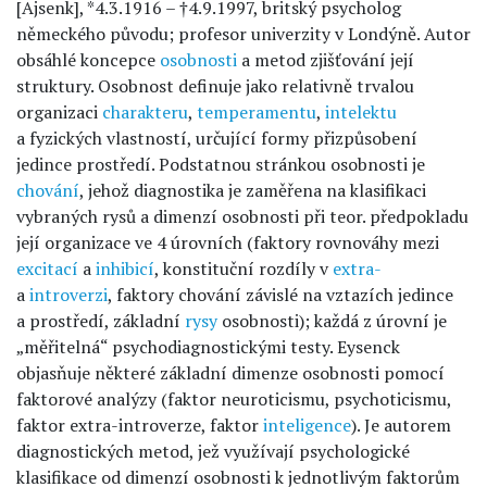
[Ajsenk], *4.3.1916 – †4.9.1997, britský psycholog
německého původu; profesor univerzity v Londýně. Autor
obsáhlé koncepce
osobnosti
a metod zjišťování její
struktury. Osobnost definuje jako relativně trvalou
organizaci
charakteru
,
temperamentu
,
intelektu
a fyzických vlastností, určující formy přizpůsobení
jedince prostředí. Podstatnou stránkou osobnosti je
chování
, jehož diagnostika je zaměřena na klasifikaci
vybraných rysů a dimenzí osobnosti při teor. předpokladu
její organizace ve 4 úrovních (faktory rovnováhy mezi
excitací
a
inhibicí
, konstituční rozdíly v
extra-
a
introverzi
, faktory chování závislé na vztazích jedince
a prostředí, základní
rysy
osobnosti); každá z úrovní je
„měřitelná“ psychodiagnostickými testy. Eysenck
objasňuje některé základní dimenze osobnosti pomocí
faktorové analýzy (faktor neuroticismu, psychoticismu,
faktor extra-introverze, faktor
inteligence
). Je autorem
diagnostických metod, jež využívají psychologické
klasifikace od dimenzí osobnosti k jednotlivým faktorům