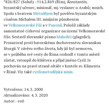
*826/827 (Soluň) –†14.2.869 (Řím),
Konstantin
,
byzantský učenec, misionář, mj. vyslanec u Arabů; mnich.
Spolu s bratrem
Metodějem
byl pověřen byzantským
císařem Michalem III. misijním působením
ve
Velkomoravské říši
a v
Panonii
. Položil základy
samostatné církevní organizace na území Velkomoravské
říše. Sestavil slovanské písmo
hlaholici
(glagolici).
Prosazoval proti bavorskému duchovenstvu slovanskou
liturgii. V závěru svého života, kdy již byl nemocen,
se v průběhu své cesty do Říma rozhodl v tomto městě
zůstat, vstoupil do kláštera a přijal jméno Cyril. Je
pochován na pravé straně oltáře v kostele sv. Klimenta
v Římě. Viz také
cyrilometodějská misie
.
Vytvořeno: 14. 3. 2000
Aktualizováno: 4. 3. 2020
Autor: -red-