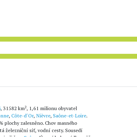
2
i
, 31582 km
, 1,61 milionu obyvatel
onne
,
Côte-d´Or
,
Nièvre
,
Saône-et-Loire
.
30 % plochy zalesněno. Chov masného
á železniční síť, vodní cesty. Sousedí