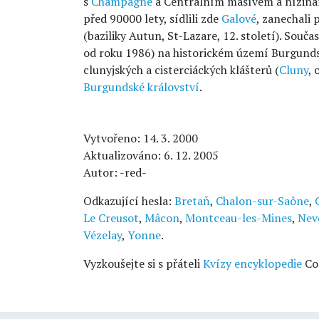
s
Champagne
a Centrálním masívem a nížinam
před 90000 lety, sídlili zde
Galové
, zanechali
(baziliky Autun, St-Lazare, 12. století). Souč
od roku 1986) na historickém území Burgund
clunyjských a cisterciáckých klášterů (
Cluny
, 
Burgundské království
.
Vytvořeno: 14. 3. 2000
Aktualizováno: 6. 12. 2005
Autor: -red-
Odkazující hesla:
Bretaň
,
Chalon-sur-Saône
,
Le Creusot
,
Mâcon
,
Montceau-les-Mines
,
Nev
Vézelay
,
Yonne
.
Vyzkoušejte si s přáteli
Kvízy encyklopedie
Co