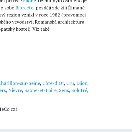
i při řece
Saône
. Území bylo osídleno již
 po sobě
Bibracte
, později zde žili Římané
asný region vznikl v roce 1982 (pravomoci
ského vévodství. Románská architektura
opatský kostel). Viz také
Châtillon-sur-Seine
,
Côte-d´Or
,
Cru
,
Dijon
,
ers
,
Nièvre
,
Saône-et-Loire
,
Sens
,
Solutré
,
JeCo.cz!