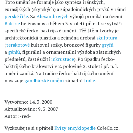
Toto umění se formuje jako syntéza íránských,
eurasijských (skytských) a západoindických prvků v rámci
perské říše
. Za
Alexandrových
výbojů proniká na území
Baktrie
helénismus a během 3. století př. n. l. se vytváří
specifické řecko-baktrijské umění. Těžištěm tvorby je
architektonická plastika a zejména drobná
skulptura
(
terakotové
kultovní sošky, bronzové figurky
gryfů
a
géniů
, figurální a ornamentální výzdoba zlatnických
předmětů, časté užití
inkrustace
). Po úpadku řecko-
baktrijského království v 2. polovině 2. století př. n. l.
umění zaniká. Na tradice řecko-baktrijského umění
navazuje
gandhárské umění
západní
Indie
.
Vytvořeno: 14. 3. 2000
Aktualizováno: 9. 3. 2007
Autor: -red-
Vyzkoušejte si s přáteli
Kvízy encyklopedie
CoJeCo.cz!