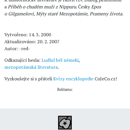
a
Příběh o chudém muži z Nippuru
. Česky
Epos
o Gilgamešovi
,
Mýty staré Mezopotámie
,
Prameny života
.
Vytvořeno: 14. 3. 2000
Aktualizováno: 20. 2. 2007
Autor: -red-
Odkazující hesla:
Ludlul bél némeki
,
mezopotámská literatura
.
Vyzkoušejte si s přáteli
Kvízy encyklopedie
CoJeCo.cz!
Reklama: