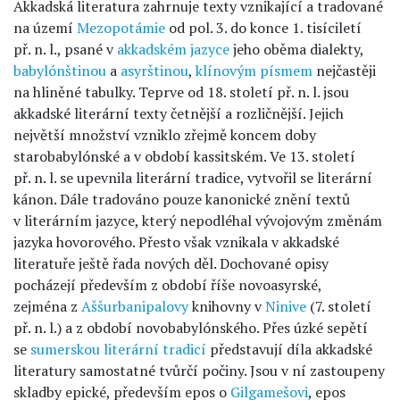
Akkadská literatura zahrnuje texty vznikající a tradované
na území
Mezopotámie
od pol. 3. do konce 1. tisíciletí
př. n. l., psané v
akkadském jazyce
jeho oběma dialekty,
babylónštinou
a
asyrštinou
,
klínovým písmem
nejčastěji
na hliněné tabulky. Teprve od 18. století př. n. l. jsou
akkadské literární texty četnější a rozličnější. Jejich
největší množství vzniklo zřejmě koncem doby
starobabylónské a v období kassitském. Ve 13. století
př. n. l. se upevnila literární tradice, vytvořil se literární
kánon. Dále tradováno pouze kanonické znění textů
v literárním jazyce, který nepodléhal vývojovým změnám
jazyka hovorového. Přesto však vznikala v akkadské
literatuře ještě řada nových děl. Dochované opisy
pocházejí především z období říše novoasyrské,
zejména z
Aššurbanipalovy
knihovny v
Ninive
(7. století
př. n. l.) a z období novobabylónského. Přes úzké sepětí
se
sumerskou literární tradicí
představují díla akkadské
literatury samostatné tvůrčí počiny. Jsou v ní zastoupeny
skladby epické, především epos o
Gilgamešovi
, epos