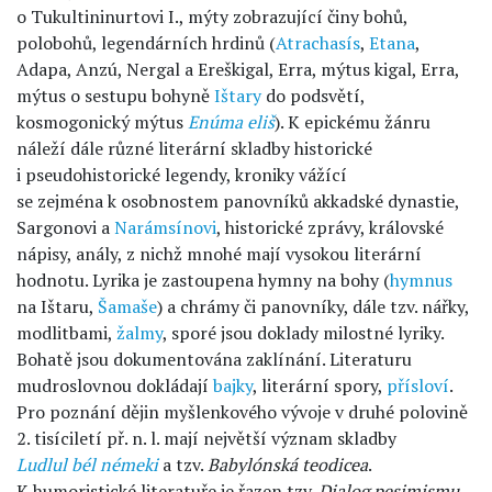
o Tukultininurtovi I., mýty zobrazující činy bohů,
polobohů, legendárních hrdinů (
Atrachasís
,
Etana
,
Adapa, Anzú, Nergal a Ereškigal, Erra, mýtus kigal, Erra,
mýtus o sestupu bohyně
Ištary
do podsvětí,
kosmogonický mýtus
Enúma eliš
). K epickému žánru
náleží dále různé literární skladby historické
i pseudohistorické legendy, kroniky vážící
se zejména k osobnostem panovníků akkadské dynastie,
Sargonovi a
Narámsínovi
, historické zprávy, královské
nápisy, anály, z nichž mnohé mají vysokou literární
hodnotu. Lyrika je zastoupena hymny na bohy (
hymnus
na Ištaru,
Šamaše
) a chrámy či panovníky, dále tzv. nářky,
modlitbami,
žalmy
, sporé jsou doklady milostné lyriky.
Bohatě jsou dokumentována zaklínání. Literaturu
mudroslovnou dokládají
bajky
, literární spory,
přísloví
.
Pro poznání dějin myšlenkového vývoje v druhé polovině
2. tisíciletí př. n. l. mají největší význam skladby
Ludlul bél némeki
a tzv.
Babylónská teodicea
.
K humoristické literatuře je řazen tzv.
Dialog pesimismu