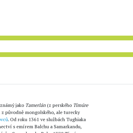
ě známý jako
Tamerlán
(z perského
Tímúre
el z původně mongolského, ale turecky
ovců
. Od roku 1361 ve službách Tughiaka
enectví s emírem Balchu a Samarkandu,