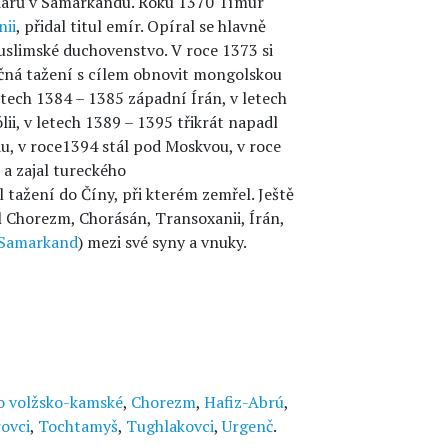
edárů v Samarkandu. Roku 1370 Tímúr
nii
, přidal titul emír. Opíral se hlavně
muslimské duchovenstvo. V roce 1373 si
vačná tažení s cílem obnovit mongolskou
etech 1384 – 1385 západní Írán, v letech
lii, v letech 1389 – 1395 třikrát napadl
du, v roce1394 stál pod Moskvou, v roce
 a zajal tureckého
l tažení do Číny, při kterém zemřel. Ještě
l Chorezm, Chorásán, Transoxanii, Írán,
Samarkand
) mezi své syny a vnuky.
o volžsko-kamské
,
Chorezm
,
Hafiz-Abrú
,
ovci
,
Tochtamyš
,
Tughlakovci
,
Urgenč
.