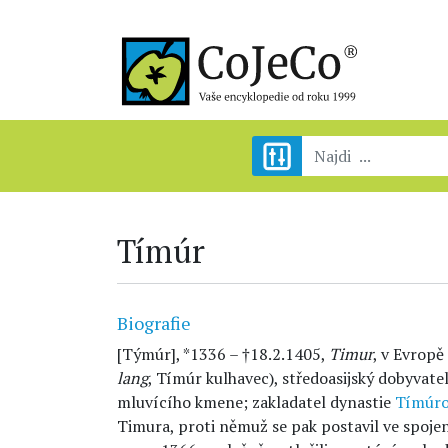
Tímúr
Biografie
[Týmúr], *1336 – †18.2.1405,
Timur
, v Evrop
lang
, Tímúr kulhavec), středoasijský dobyvat
mluvícího kmene; zakladatel dynastie
Tímúr
Timura, proti němuž se pak postavil ve spoj