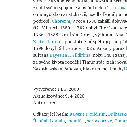
v roce1366 společně potlačili povstání serb
zradil svého spojence a ovládl celou
Transoxa
o mongolskou aristokracii, usedlé feudály a 
podrobil
Chorezm
, v roce 1380 zahájil doby
říši. V letech 1380 – 1382 dobyl Chorásán, v l
1386 – 1388 jižní Írán, Gruzii, východní Anató
Zlatou hordu
a podstatně přispěl k jejímu pá
1398 dobyl Dillí, v roce 1402 u Ankary porazil
sultána
Bayezita I. Yildirima
. Roku 1404 zaháji
za svého života rozdělil Tímúr stát (zahrnova
Zakavkazsko a Paňdžáb, hlavním městem byl
Vytvořeno: 14. 3. 2000
Aktualizováno: 9. 4. 2020
Autor: -red-
Odkazující hesla:
Bayezit I. Yildirim
,
Bulharsk
Ílcháni
,
Isfahán
,
mamlúci
,
serbedárové
,
Tímúr