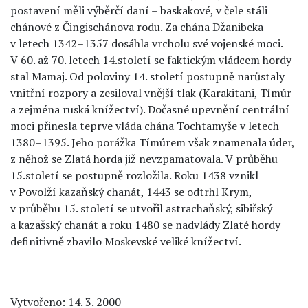
postavení měli výběrčí daní – baskakové, v čele stáli
chánové z Čingischánova rodu. Za chána Džanibeka
v letech 1342–1357 dosáhla vrcholu své vojenské moci.
V 60. až 70. letech 14.století se faktickým vládcem hordy
stal Mamaj. Od poloviny 14. století postupně narůstaly
vnitřní rozpory a zesiloval vnější tlak (Karakitani, Tímúr
a zejména ruská knížectví). Dočasné upevnění centrální
moci přinesla teprve vláda chána Tochtamyše v letech
1380–1395. Jeho porážka Tímúrem však znamenala úder,
z něhož se Zlatá horda již nevzpamatovala. V průběhu
15.století se postupně rozložila. Roku 1438 vznikl
v Povolží kazaňský chanát, 1443 se odtrhl Krym,
v průběhu 15. století se utvořil astrachaňský, sibiřský
a kazašský chanát a roku 1480 se nadvlády Zlaté hordy
definitivně zbavilo Moskevské veliké knížectví.
Vytvořeno: 14. 3. 2000