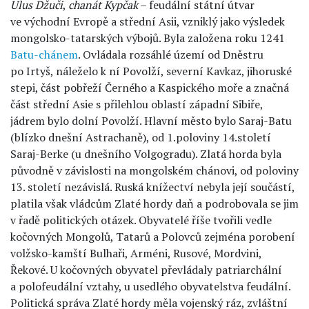
Ulus Džuči
,
chanát Kypčak
– feudální státní útvar
ve východní Evropě a střední Asii, vzniklý jako výsledek
mongolsko-tatarských výbojů. Byla založena roku 1241
Batu-chánem
. Ovládala rozsáhlé území od Dněstru
po Irtyš, náleželo k ní Povolží, severní Kavkaz, jihoruské
stepi, část pobřeží Černého a Kaspického moře a značná
část střední Asie s přilehlou oblastí západní Sibiře,
jádrem bylo dolní Povolží. Hlavní město bylo Saraj-Batu
(blízko dnešní Astrachaně), od 1.poloviny 14.století
Saraj-Berke (u dnešního Volgogradu). Zlatá horda byla
původně v závislosti na mongolském chánovi, od poloviny
13. století nezávislá. Ruská knížectví nebyla její součástí,
platila však vládcům Zlaté hordy daň a podrobovala se jim
v řadě politických otázek. Obyvatelé říše tvořili vedle
kočovných Mongolů, Tatarů a Polovců zejména porobení
volžsko-kamští Bulhaři, Arméni, Rusové, Mordvini,
Řekové. U kočovných obyvatel převládaly patriarchální
a polofeudální vztahy, u usedlého obyvatelstva feudální.
Politická správa Zlaté hordy měla vojenský ráz, zvláštní