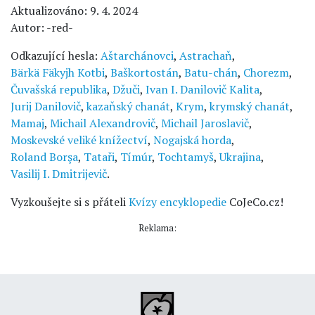
Aktualizováno: 9. 4. 2024
Autor: -red-
Odkazující hesla:
Aštarchánovci
,
Astrachaň
,
Bärkä Fäkyjh Kotbi
,
Baškortostán
,
Batu-chán
,
Chorezm
,
Čuvašská republika
,
Džuči
,
Ivan I. Danilovič Kalita
,
Jurij Danilovič
,
kazaňský chanát
,
Krym
,
krymský chanát
,
Mamaj
,
Michail Alexandrovič
,
Michail Jaroslavič
,
Moskevské veliké knížectví
,
Nogajská horda
,
Roland Borşa
,
Tataři
,
Tímúr
,
Tochtamyš
,
Ukrajina
,
Vasilij I. Dmitrijevič
.
Vyzkoušejte si s přáteli
Kvízy encyklopedie
CoJeCo.cz!
Reklama: