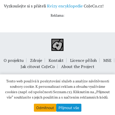
Vyzkoušejte si s přáteli
Kvízy encyklopedie
CoJeCo.cz!
Reklama:
O projektu
Zdroje
Kontakt
Licence příloh
MSE
Jak citovat CoJeCo
About the Project
Tento web používá k poskytování služeb a analýze návštěvnosti
soubory cookie. K personalizaci reklam a obsahu využíváme
cookies (např. od společnosti Seznam.cz). Kliknutím na „Přijmout
vše“ souhlasíte s jejich použitím a s načtením reklamních kódů.
© 1999-2026
OPTIMUS s.r.o.
Odmítnout
Přijmout vše