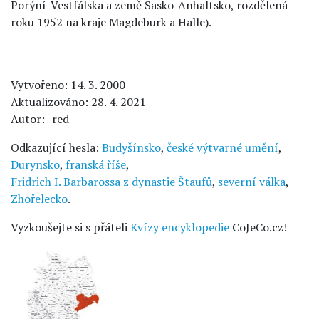
Porýní-Vestfálska a země Sasko-Anhaltsko, rozdělená
roku 1952 na kraje Magdeburk a Halle).
Vytvořeno: 14. 3. 2000
Aktualizováno: 28. 4. 2021
Autor: -red-
Odkazující hesla:
Budyšínsko
,
české výtvarné umění
,
Durynsko
,
franská říše
,
Fridrich I. Barbarossa z dynastie Štaufů
,
severní válka
,
Zhořelecko
.
Vyzkoušejte si s přáteli
Kvízy encyklopedie
CoJeCo.cz!