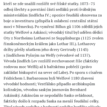
kteří se zde snažili rozšířit své říšské statky. 1073–75
odboj šlechty a povstání části sedláků proti švábským
ministeriálům Jindřicha IV.; opozice feudálů obnovena za
boje o investituru (přispěla k oslabení centrální státní
moci v Německu). Po vymření Billun gů 1106 zdědili jejich
statky Welfové a Askánci; vévodský titul byl udělen dědici
Oty z Northeimu Lotharovi ze Supplinburgu (1125 zvolen
římskoněmeckým kráilem jako Lothar III.). Lotharovy
držby přešly sňatkem jeho dcery Gertrudy (1143)
s Jindřichem Pyšným na Welfy (vévodové od 1137).
Vévoda Jindřich Lev rozšířil svrchovanost říše (fakticky
rodovou moc Welfů) až k baltskému pobřeží (právo
zakládat biskupství na sever od Labe). Po sporu s císařem
Fridrichem I. Barbarossou byli Welfové 1180 zbaveni
vévodské hodnosti; Vestfálsko připadlo arcibiskupům
kolínským, vévodou saským jmenován Bernhard
Askánský. Askáncům se nepodařilo Sasko ovládnout,
fakticky došlo k rozpadu Saska na menší feudální celky.
Titul vévody saského a hodnosti saského kurfiřta užívaly