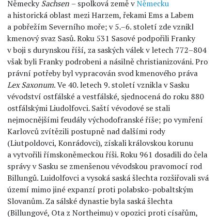
Německy
Sachsen
– spolková země v
Německu
a historická oblast mezi Harzem, řekami Ems a Labem
a pobřežím Severního moře; v 5.–6. století zde vznikl
kmenový svaz Sasů. Roku 531 Sasové podpořili Franky
v boji s durynskou říší, za saských válek v letech 772–804
však byli Franky podrobeni a násilně christianizováni. Pro
právní potřeby byl vypracován svod kmenového práva
Lex Saxonum
. Ve 40. letech 9. století vznikla v Sasku
vévodství ostfálské a vestfálské, sjednocená do roku 880
ostfálskými Liudolfovci. Saští vévodové se stali
nejmocnějšími feudály východofranské říše; po vymření
Karlovců zvítězili postupně nad dalšími rody
(Liutpoldovci, Konrádovci), získali královskou korunu
a vytvořili římskoněmeckou říši. Roku 961 dosadili do čela
správy v Sasku se zmenšenou vévodskou pravomocí rod
Billungů. Luidolfovci a vysoká saská šlechta rozšiřovali svá
území mimo jiné expanzí proti polabsko-pobaltským
Slovanům. Za sálské dynastie byla saská šlechta
(Billungové, Ota z Northeimu) v opozici proti císařům,