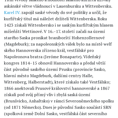
askánské větve vládnoucí v Lauenbursku a Wittenbersku.
Karel IV.
zapojil saské vévody do své politiky a určil, že
kurfiřtský titul má náležet držiteli Wittenberska. Roku
1423 získali Wittenbersko i se saským kurfiřtským hlasem
míšeňští Wettinové. V 16.–17. století začali na území
starého Saska pronikat braniborští Hohenzollernové
(Magdeburk); za napoleonských válek bylo na místě welf
ského Hannoverska zřízeno král, vestfálské pro
Napoleonova bratra (Jeróme Bonaparte). Vídeňský
kongres 1814–15 obnovil Hannoversko a předal větší
část původně saského území Prusku (provincie Sasko,
hlavní město Magdeburk, dalšími centry Halle,
Wittenberg, Halberstadt), které získalo také Vestfálsko;
1866 anektovali Prusové království hannoverské a 1867
získali pod svůj přímý vliv i zbylá saská území
(Brunšvicko, Anhaltsko) v rámci Severoněmeckého spolku
(od 1871 Německo). Dnes je původní Sasko součástí SRN
(spolková země Dolní Sasko, vestfálská část severního