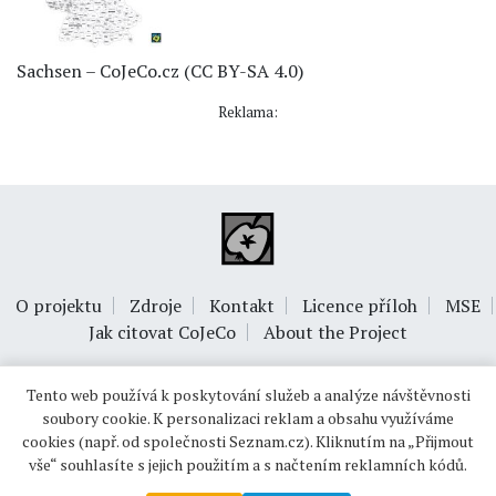
Sachsen – CoJeCo.cz (CC BY-SA 4.0)
Reklama:
O projektu
Zdroje
Kontakt
Licence příloh
MSE
Jak citovat CoJeCo
About the Project
Tento web používá k poskytování služeb a analýze návštěvnosti
soubory cookie. K personalizaci reklam a obsahu využíváme
cookies (např. od společnosti Seznam.cz). Kliknutím na „Přijmout
vše“ souhlasíte s jejich použitím a s načtením reklamních kódů.
© 1999-2026
OPTIMUS s.r.o.