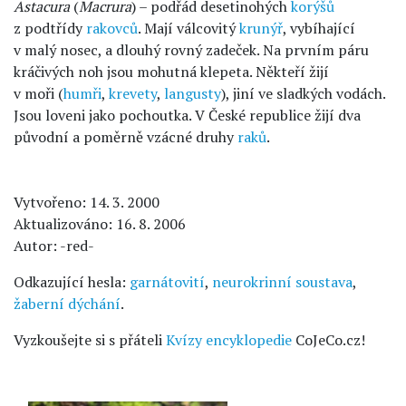
Astacura
(
Macrura
) – podřád desetinohých
korýšů
z podtřídy
rakovců
. Mají válcovitý
krunýř
, vybíhající
v malý nosec, a dlouhý rovný zadeček. Na prvním páru
kráčivých noh jsou mohutná klepeta. Někteří žijí
v moři (
humři
,
krevety
,
langusty
), jiní ve sladkých vodách.
Jsou loveni jako pochoutka. V České republice žijí dva
původní a poměrně vzácné druhy
raků
.
Vytvořeno: 14. 3. 2000
Aktualizováno: 16. 8. 2006
Autor: -red-
Odkazující hesla:
garnátovití
,
neurokrinní soustava
,
žaberní dýchání
.
Vyzkoušejte si s přáteli
Kvízy encyklopedie
CoJeCo.cz!