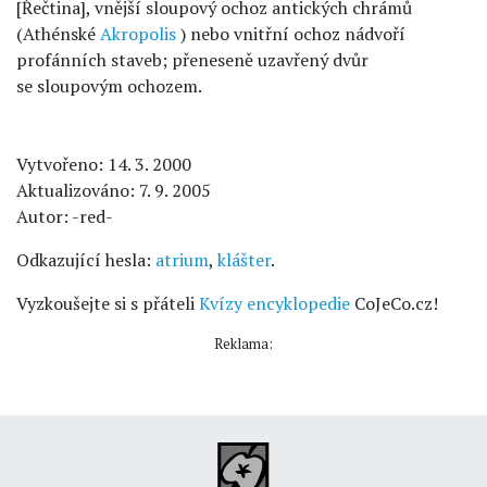
[Řečtina], vnější sloupový ochoz antických chrámů
(Athénské
Akropolis
) nebo vnitřní ochoz nádvoří
profánních staveb; přeneseně uzavřený dvůr
se sloupovým ochozem.
Vytvořeno: 14. 3. 2000
Aktualizováno: 7. 9. 2005
Autor: -red-
Odkazující hesla:
atrium
,
klášter
.
Vyzkoušejte si s přáteli
Kvízy encyklopedie
CoJeCo.cz!
Reklama: