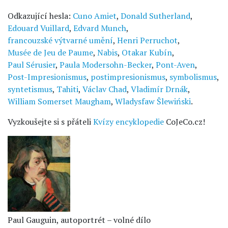
Odkazující hesla:
Cuno Amiet
,
Donald Sutherland
,
Edouard Vuillard
,
Edvard Munch
,
francouzské výtvarné umění
,
Henri Perruchot
,
Musée de Jeu de Paume
,
Nabis
,
Otakar Kubín
,
Paul Sérusier
,
Paula Modersohn-Becker
,
Pont-Aven
,
Post-Impresionismus
,
postimpresionismus
,
symbolismus
,
syntetismus
,
Tahiti
,
Václav Chad
,
Vladimír Drnák
,
William Somerset Maugham
,
Wladysfaw Šlewiński
.
Vyzkoušejte si s přáteli
Kvízy encyklopedie
CoJeCo.cz!
Paul Gauguin, autoportrét – volné dílo