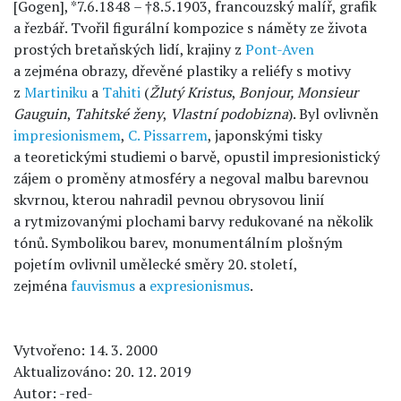
[Gogen], *7.6.1848 – †8.5.1903, francouzský malíř, grafik
a řezbář. Tvořil figurální kompozice s náměty ze života
prostých bretaňských lidí, krajiny z
Pont-Aven
a zejména obrazy, dřevěné plastiky a reliéfy s motivy
z
Martiniku
a
Tahiti
(
Žlutý Kristus
,
Bonjour, Monsieur
Gauguin
,
Tahitské ženy
,
Vlastní podobizna
). Byl ovlivněn
impresionismem
,
C. Pissarrem
, japonskými tisky
a teoretickými studiemi o barvě, opustil impresionistický
zájem o proměny atmosféry a negoval malbu barevnou
skvrnou, kterou nahradil pevnou obrysovou linií
a rytmizovanými plochami barvy redukované na několik
tónů. Symbolikou barev, monumentálním plošným
pojetím ovlivnil umělecké směry 20. století,
zejména
fauvismus
a
expresionismus
.
Vytvořeno: 14. 3. 2000
Aktualizováno: 20. 12. 2019
Autor: -red-