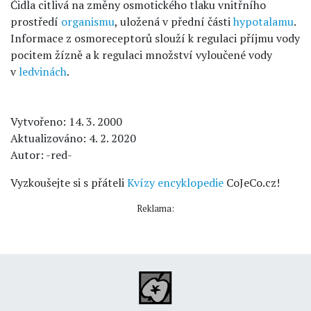
Čidla citlivá na změny osmotického tlaku vnitřního
prostředí
organismu
, uložená v přední části
hypotalamu
.
Informace z osmoreceptorů slouží k regulaci příjmu vody
pocitem žízně a k regulaci množství vyloučené vody
v
ledvinách
.
Vytvořeno: 14. 3. 2000
Aktualizováno: 4. 2. 2020
Autor: -red-
Vyzkoušejte si s přáteli
Kvízy encyklopedie
CoJeCo.cz!
Reklama: